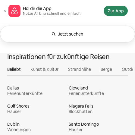
Zu
Airbnb-Homepage
Hol dir die App
Inhalten
Zur App
Nutze Airbnb schnell und einfach.
springen
Jetzt suchen
Aktuell angezeigt: Jederzeit. Suchbegriff 
0 von 0 Artikeln
Alles
Erlebnisse
Servi
Unterkünfte
Inspirationen für zukünftige Reisen
Beliebt
Kunst & Kultur
Strandnähe
Berge
Outdo
Dallas
Cleveland
Ferienunterkünfte
Ferienunterkünfte
Gulf Shores
Niagara Falls
Häuser
Blockhütten
Dublin
Santo Domingo
Wohnungen
Häuser