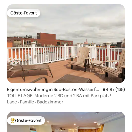
Gäste-Favorit
Gäste-Favorit
Eigentumswohnung in Süd-Boston-Wasserfr
Durchschnittl
4,87 (135)
ont
TOLLE LAGE! Moderne 2 BD und 2 BA mit Parkplatz!
Lage
·
Familie
·
Badezimmer
Gäste-Favorit
Beliebter Gäste-Favorit.