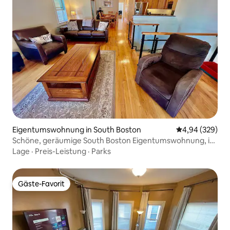
Eigentumswohnung in South Boston
Durchschnittli
4,94 (329)
Schöne, geräumige South Boston Eigentumswohnung, in
der Nähe von T
Lage
·
Preis-Leistung
·
Parks
Gäste-Favorit
Gäste-Favorit