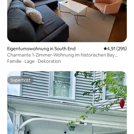
Eigentumswohnung in South End
Durchschnittl
4,91 (295)
Charmante 1-Zimmer-Wohnung im historischen Bay
Village
Familie
·
Lage
·
Dekoration
Superhost
Superhost