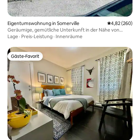
Eigentumswohnung in Somerville
Durchschnittli
4,82 (260)
Geräumige, gemütliche Unterkunft in der Nähe von
Boston!
Lage
·
Preis-Leistung
·
Innenräume
Gäste-Favorit
Gäste-Favorit