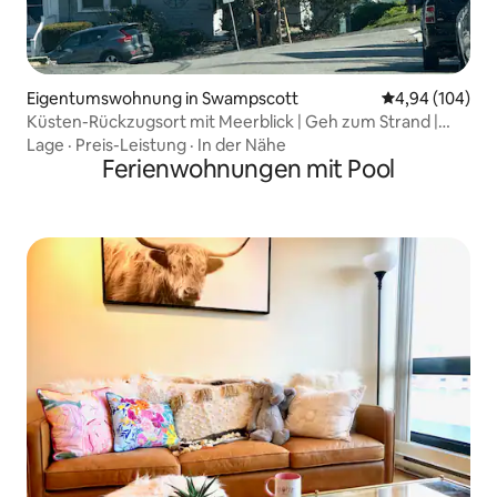
Eigentumswohnung in Swampscott
Durchschnittli
4,94 (104)
Küsten-Rückzugsort mit Meerblick | Geh zum Strand |
Salem
Lage
·
Preis-Leistung
·
In der Nähe
Ferienwohnungen mit Pool