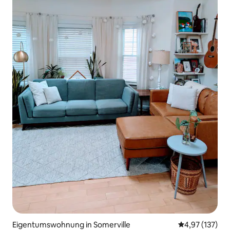
Eigentumswohnung in Somerville
Durchschnittl
4,97 (137)