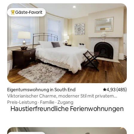
Gäste-Favorit
Beliebter Gäste-Favorit.
Eigentumswohnung in South End
Durchschnittli
4,93 (485)
Viktorianischer Charme, moderner Stil mit privatem
Eingang
Preis-Leistung
·
Familie
·
Zugang
Haustierfreundliche Ferienwohnungen