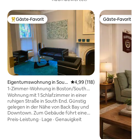
Gäste-Favorit
Gäste-Favorit
Beliebter Gäste-Favorit.
Gäste-Favorit
Eigentumswohnung in Sout
Durchschnittliche Bewertung: 4
4,99 (118)
h End
1-Zimmer-Wohnung in Boston/South
End
Wohnung mit 1 Schlafzimmer in einer
ruhigen Straße in South End. Günstig
gelegen in der Nähe von Back Bay und
Downtown. Zum Gebäude führt eine
Treppe. Kingsize-Bett. Kein zusätzlicher
Preis-Leistung
·
Lage
·
Genauigkeit
Schlafbereich. Nur zwei Gäste. Niemand
unter 18 Jahren. Keine Besucher oder
Partys. Am besten für ein oder zwei