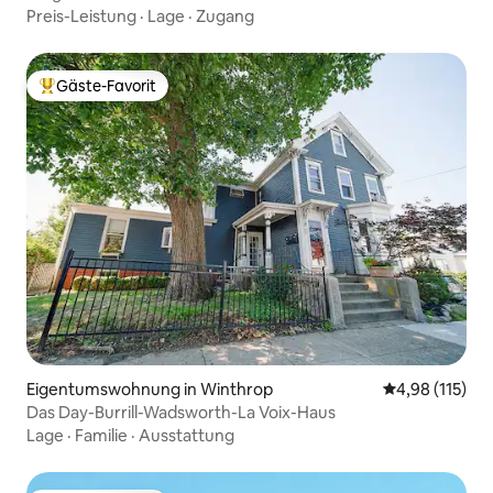
von Zug + Boston & Parkplatz
Preis-Leistung
·
Lage
·
Zugang
Gäste-Favorit
Beliebter Gäste-Favorit.
Eigentumswohnung in Winthrop
Durchschnittl
4,98 (115)
Das Day-Burrill-Wadsworth-La Voix-Haus
Lage
·
Familie
·
Ausstattung