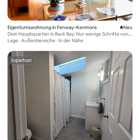
Eigentumswohnung in Fenway–Kenmore
Neue Unt
Neu
Dein Hauptquartier in Back Bay: Nur wenige Schritte von
Pru, Fenway und Newbury entfernt!
Lage
·
Außenbereiche
·
In der Nähe
Superhost
Superhost