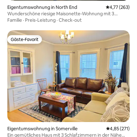
Eigentumswohnung in North End
Durchschnittl
4,77 (263)
Wunderschöne riesige Maisonette-Wohnung mit 3
Bädern für 6 Personen Parkplatz
Familie
·
Preis-Leistung
·
Check-out
Gäste-Favorit
Gäste-Favorit
Eigentumswohnung in Somerville
Durchschnittl
4,85 (271)
Ein gemütliches Haus mit 3 Schlafzimmern in der Nähe