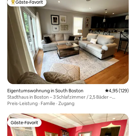
Gäste-Favorit
Beliebter Gäste-Favorit.
Eigentumswohnung in South Boston
Durchschnittl
4,95 (129)
Stadthaus in Boston – 3 Schlafzimmer / 2,5 Bäder –
Hafengebiet, BCEC
Preis-Leistung
·
Familie
·
Zugang
Gäste-Favorit
Gäste-Favorit