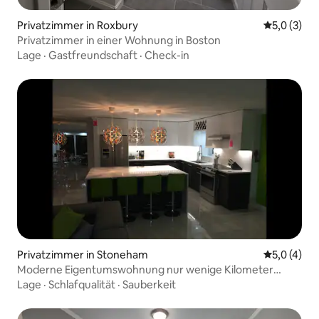
Privatzimmer in Roxbury
Durchschni
5,0 (3)
Privatzimmer in einer Wohnung in Boston
Lage
·
Gastfreundschaft
·
Check-in
Privatzimmer in Stoneham
Durchschni
5,0 (4)
Moderne Eigentumswohnung nur wenige Kilometer
nördlich von Boston.
Lage
·
Schlafqualität
·
Sauberkeit