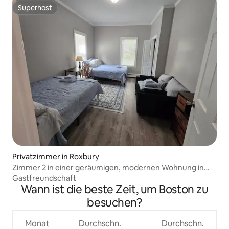
Superhost
Superhost
Privatzimmer in Roxbury
Zimmer 2 in einer geräumigen, modernen Wohnung in
Boston
Gastfreundschaft
Wann ist die beste Zeit, um Boston zu
besuchen?
Monat
Durchschn.
Durchschn.