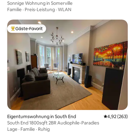
Sonnige Wohnung in Somerville
Familie
·
Preis-Leistung
·
WLAN
Gäste-Favorit
Beliebter Gäste-Favorit.
Eigentumswohnung in South End
Durchschnittli
4,92 (263)
South End 1800sqft 2BR Audiophile-Paradies
Lage
·
Familie
·
Ruhig