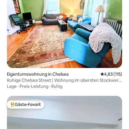
Eigentumswohnung in Chelsea
Durchschnittl
4,83 (115)
Ruhige Chelsea Street | Wohnung im obersten Stockwerk
| Dachterrasse |
Lage
·
Preis-Leistung
·
Ruhig
Gäste-Favorit
Beliebter Gäste-Favorit.