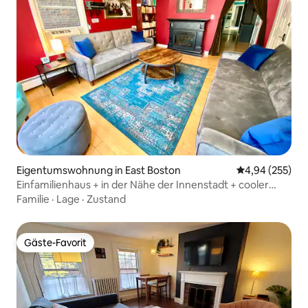
Eigentumswohnung in East Boston
Durchschnittli
4,94 (255)
Einfamilienhaus + in der Nähe der Innenstadt + cooler
Garten!
Familie
·
Lage
·
Zustand
Gäste-Favorit
Gäste-Favorit