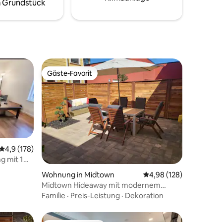
rst.
 Grundstück
Hospital.
Gäste-Favorit
Gäste-Favorit
Durchschnittliche Bewertung: 4,9 von 5, 178 Bewertungen
4,9 (178)
 mit 1
76 Bewertungen
Wohnung in Midtown
Durchschnittliche Bew
4,98 (128)
Midtown Hideaway mit modernem
individuellem Interieur
Familie
·
Preis-Leistung
·
Dekoration