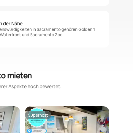
n der Nähe
enswürdigkeiten in Sacramento gehören Golden 1
 Waterfront und Sacramento Zoo.
to mieten
terer Aspekte hoch bewertet.
Wohnung
Superhost
Gäste-F
Superhost
Gäste-F
Aufentha
SAFE Con
Dieses St
über ein