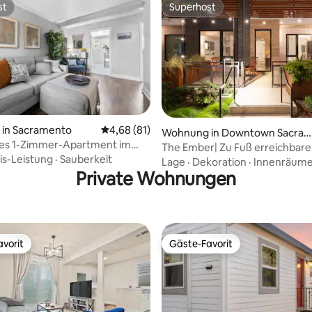
st
Superhost
st
Superhost
rtung: 4,79 von 5, 583 Bewertungen
in Sacramento
Durchschnittliche Bewertung: 4,68 von 5, 
4,68 (81)
Wohnung in Downtown Sacra
hes 1-Zimmer-Apartment im
ento
The Ember| Zu Fuß erreichbare 
on Downtown Sacramento
is-Leistung
·
Sauberkeit
Terrasse + Sauna + Kingsize-Be
Lage
·
Dekoration
·
Innenräum
Private Wohnungen
vorit
Gäste-Favorit
vorit
Gäste-Favorit