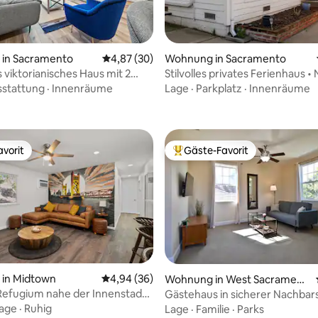
in Sacramento
Durchschnittliche Bewertung: 4,87 von 5, 
4,87 (30)
Wohnung in Sacramento
viktorianisches Haus mit 2
Stilvolles privates Ferienhaus •
ertung: 4,89 von 5, 74 Bewertungen
mern in Midtown Sac
wenige Minuten bis zur Innens
stattung
·
Innenräume
Lage
·
Parkplatz
·
Innenräume
zur UC
vorit
Gäste-Favorit
vorit
Beliebter Gäste-Favorit.
in Midtown
Durchschnittliche Bewertung: 4,94 von 5, 
4,94 (36)
Wohnung in West Sacrament
o
s Refugium nahe der Innenstadt
Gästehaus in sicherer Nachbar
rtung: 4,79 von 5, 163 Bewertungen
amento!
age
·
Ruhig
Lage
·
Familie
·
Parks