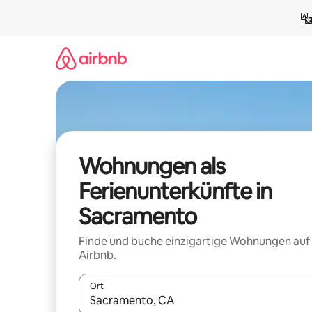
Zu
Inhalten
springen
Wohnungen als
Ferienunterkünfte in
Sacramento
Finde und buche einzigartige Wohnungen auf
Airbnb.
Ort
Wenn Ergebnisse verfügbar sind, navigiere mit d