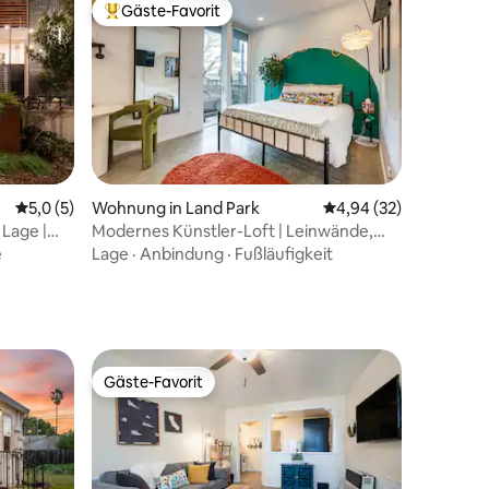
Gäste-Favorit
Beliebter Gäste-Favorit.
81 Bewertungen
m
Durchschnittliche Bewertung: 5,0 von 5, 5 Bewertungen
5,0 (5)
Wohnung in Land Park
Durchschnittliche Be
4,94 (32)
Lage |
Modernes Künstler-Loft | Leinwände,
tten
Kaffee & Komfort
e
Lage
·
Anbindung
·
Fußläufigkeit
Gäste-Favorit
Gäste-Favorit