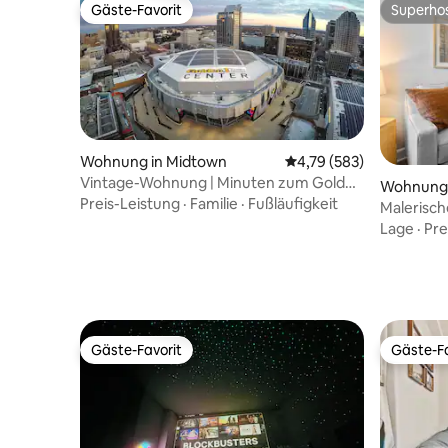
Gäste-Favorit
Superho
Gäste-Favorit
Superho
Wohnung in Midtown
Durchschnittliche Bewe
4,79 (583)
Vintage-Wohnung | Minuten zum Golden
Wohnung 
1 Center, Capitol
Preis-Leistung
·
Familie
·
Fußläufigkeit
Malerisc
Herzen v
Lage
·
Pre
Gäste-Favorit
Gäste-Fa
Gäste-Favorit
Gäste-Fa