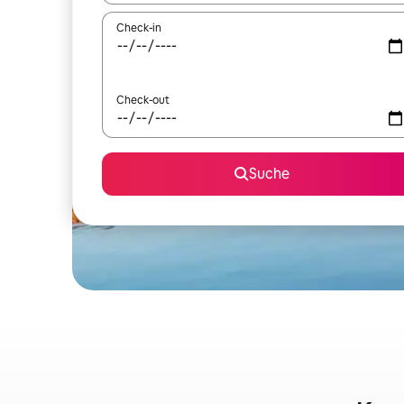
Check-in
Check-out
Suche