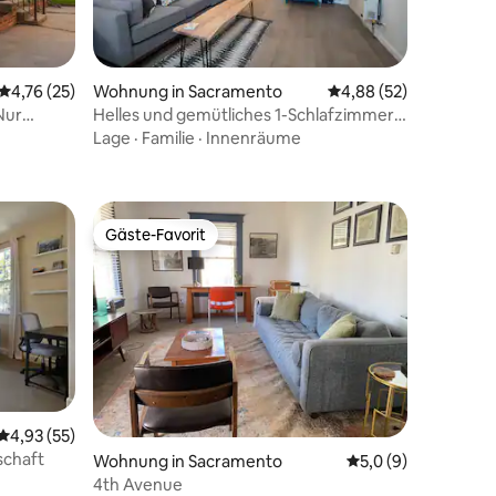
30 Bewertungen
Durchschnittliche Bewertung: 4,76 von 5, 25 Bewertungen
4,76 (25)
Wohnung in Sacramento
Durchschnittliche Be
4,88 (52)
 Nur
Helles und gemütliches 1-Schlafzimmer-
tadt und
Apartment in Midtown Sacramento
Lage
·
Familie
·
Innenräume
Gäste-Favorit
Gäste-Favorit
36 Bewertungen
Durchschnittliche Bewertung: 4,93 von 5, 55 Bewertungen
4,93 (55)
schaft
Wohnung in Sacramento
Durchschnittliche 
5,0 (9)
4th Avenue