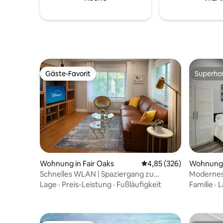
Partys. Viel Spaß!
Gäste-Favorit
Superho
Gäste-Favorit
Superho
Wohnung in Fair Oaks
Durchschnittliche Bewe
4,85 (326)
Wohnung 
Schnelles WLAN | Spaziergang zu
Modernes 
Flusswegen | Private Veranda
Kingsize-
Lage
·
Preis-Leistung
·
Fußläufigkeit
Familie
·
L