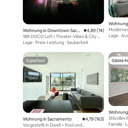
Wohnung 
Modernes 
Wohnung in Downtown Sacra
Durchschnittliche Bew
4,89 (74)
Schlafzim
Lage
·
Aus
mento
1BR DOCO Loft | Theater-Vibes & City
Lights
Lage
·
Preis-Leistung
·
Sauberkeit
Superhost
Gäste-Fa
Superhost
Gäste-Fa
Wohnung 
Stilvolle
Wohnung in Sacramento
Durchschnittliche Bewe
4,79 (163)
von Sacr
Familie
·
L
Vorgestellt in Dwell + Pool und