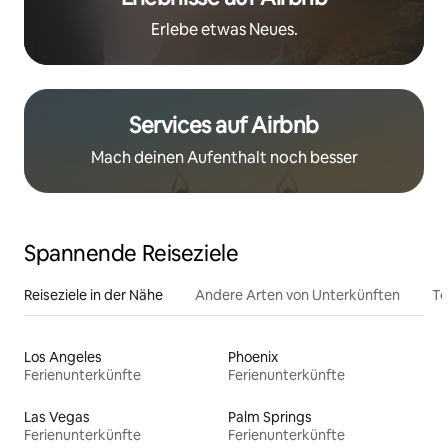
Erlebe etwas Neues.
Services auf Airbnb
Mach deinen Aufenthalt noch besser
Spannende Reiseziele
Reiseziele in der Nähe
Andere Arten von Unterkünften
To
Los Angeles
Phoenix
Ferienunterkünfte
Ferienunterkünfte
Las Vegas
Palm Springs
Ferienunterkünfte
Ferienunterkünfte