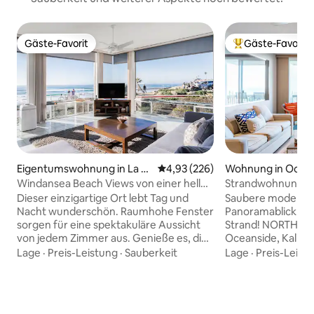
Gäste-Favorit
Gäste-Favorit
Gäste-Favorit
Beliebter Gäste-F
Eigentumswohnung in La J
Durchschnittliche Bewertung: 4
4,93 (226)
Wohnung in Ocea
olla
Windansea Beach Views von einer hellen
Strandwohnung in
Wohnung
Oceanside Pier
Dieser einzigartige Ort lebt Tag und
Saubere moderne 
Nacht wunderschön. Raumhohe Fenster
Panoramablick au
sorgen für eine spektakuläre Aussicht
Strand! NORTH CO
von jedem Zimmer aus. Genieße es, die
Oceanside, Kalifor
Surfer am weltberühmten Windansea
komplett renovie
Lage
·
Preis-Leistung
·
Sauberkeit
Lage
·
Preis-Leist
bequem von deinem Wohnzimmer aus
verfügt über 1 Sch
zu beobachten, oder gehe nach
Schlafplätze, eine
draußen zum Strand. Kalifornischer
Küche, einen Gas
Strand-Chic vom Feinsten, diese
Balkon mit Meerbli