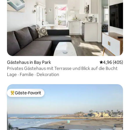
Gästehaus in Bay Park
Durchschnittli
4,96 (405)
Privates Gästehaus mit Terrasse und Blick auf die Bucht
Lage
·
Familie
·
Dekoration
Gäste-Favorit
Beliebter Gäste-Favorit.