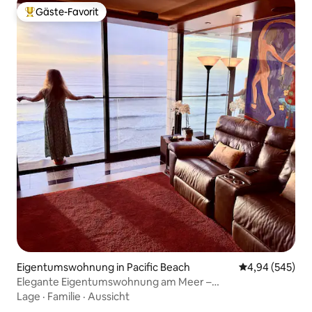
Gäste-Favorit
Beliebter Gäste-Favorit.
Eigentumswohnung in Pacific Beach
Durchschnittli
4,94 (545)
Elegante Eigentumswohnung am Meer –
Bemerkenswerte Annehmlichkeiten
Lage
·
Familie
·
Aussicht