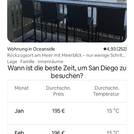
Wohnung in Oceanside
Durchschnittli
4,93 (252)
Rückzugsort am Meer mit Meerblick – nur wenige Schritte
zum Strand
Lage
·
Familie
·
Innenräume
Wann ist die beste Zeit, um San Diego zu
besuchen?
Monat
Durchschn.
Durchschn.
Preis
Temperatur
Jan
195 €
15 °C
Feb
196 €
15 °C