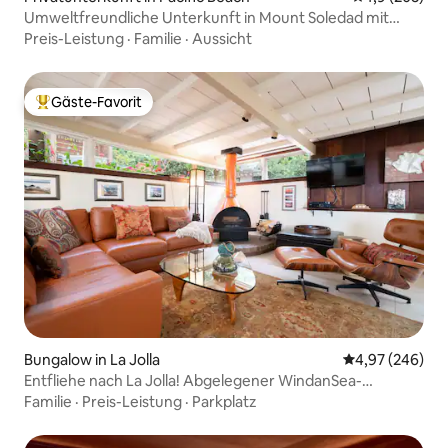
Umweltfreundliche Unterkunft in Mount Soledad mit
Aussicht und beheiztem Pool
Preis-Leistung
·
Familie
·
Aussicht
Gäste-Favorit
Beliebter Gäste-Favorit.
Bungalow in La Jolla
Durchschnittli
4,97 (246)
Entfliehe nach La Jolla! Abgelegener WindanSea-
Bungalow.
Familie
·
Preis-Leistung
·
Parkplatz