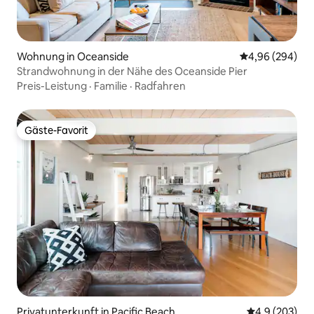
Wohnung in Oceanside
Durchschnittli
4,96 (294)
Strandwohnung in der Nähe des Oceanside Pier
Preis-Leistung
·
Familie
·
Radfahren
Gäste-Favorit
Gäste-Favorit
Privatunterkunft in Pacific Beach
Durchschnittl
4,9 (203)