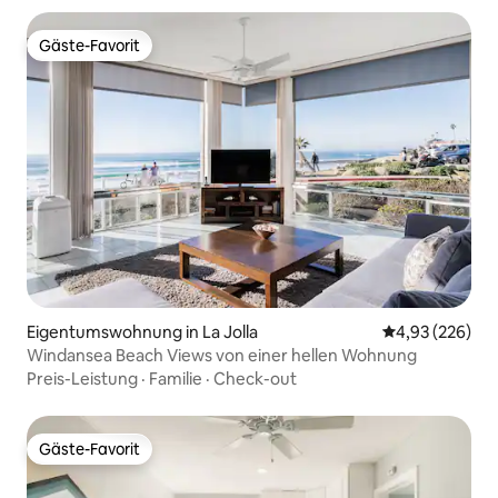
Gäste-Favorit
Gäste-Favorit
Eigentumswohnung in La Jolla
Durchschnittli
4,93 (226)
Windansea Beach Views von einer hellen Wohnung
Preis-Leistung
·
Familie
·
Check-out
Gäste-Favorit
Gäste-Favorit