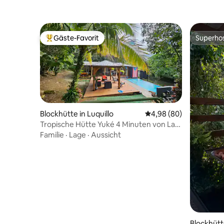
Gäste-Favorit
Superho
Beliebter Gäste-Favorit.
Superho
Blockhütte in Luquillo
Durchschnittliche Bew
4,98 (80)
Tropische Hütte Yuké 4 Minuten von Las
Pailas entfernt
Familie
·
Lage
·
Aussicht
Blockhütt