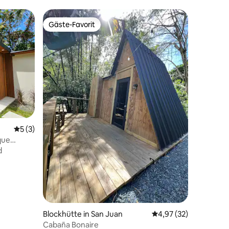
Gäste-Favorit
Gäste-Favorit
18 Bewertungen
Durchschnittliche Bewertung: 5 von 5, 3 Bewertungen
5 (3)
que
d
Blockhütte in San Juan
Durchschnittliche Be
4,97 (32)
Cabaña Bonaire