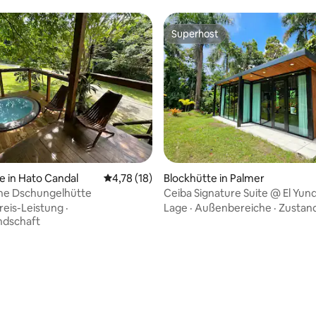
Superhost
Superhost
rtung: 4,82 von 5, 105 Bewertungen
e in Hato Candal
Durchschnittliche Bewertung: 4,78 von 5, 
4,78 (18)
Blockhütte in Palmer
he Dschungelhütte
Ceiba Signature Suite @ El Yun
Luxury Retreat
reis-Leistung
·
Lage
·
Außenbereiche
·
Zustan
ndschaft