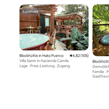
Superhost
Superhost
Blockhütte in Hato Puerco
Durchschnittliche Bewe
4,82 (105)
Villa Samir in Hacienda Camila
Blockhütt
Lage
·
Preis-Leistung
·
Zugang
Gemütlic
Familie
·
P
Gastfreu