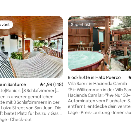
vorit
Superhost
vorit
Superhost
Blockhütte in Hato Puerco
D
Villa Samir in Hacienda Camila
ertung: 4,96 von 5, 50 Bewertungen
e in Santurce
Durchschnittliche Bewertung: 4,99 von 5, 1
4,99 (148)
🌴✨ Willkommen in der Villa Sam
te|Reniert [3 Schlafzimmer]
Hacienda Camila✨🌴🚗 Nur 30
ach+gated prkg
en in unserer gemütlichen
Autominuten vom Flughafen S
te mit 3 Schlafzimmern in der
entfernt, entdecke dein verst
 Loíza Street von San Juan. Die
Paradies Villa Samir, eine Villa n
Lage
·
Preis-Leistung
·
Innenrä
 bietet Platz für bis zu 7 Gäste
Erwachsene, die für Entspannu
gt über einen kostenlosen,
age
·
Check-out
Romantik und Verbindung mit 
n Parkplatz, eine moderne
konzipiert ist🌿💑 Dieser luxuri
ine neue LG-Waschmaschine