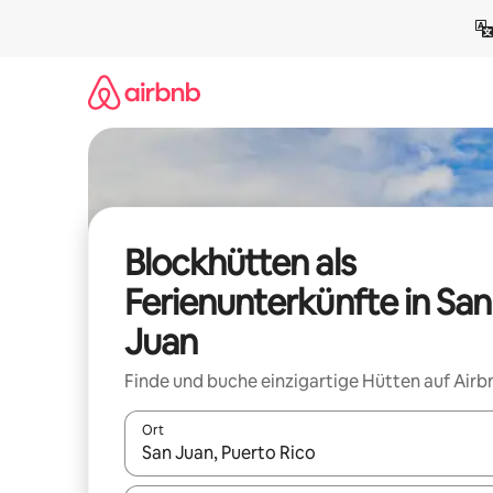
Zu
Inhalten
springen
Blockhütten als
Ferienunterkünfte in San
Juan
Finde und buche einzigartige Hütten auf Airb
Ort
Wenn Ergebnisse verfügbar sind, navigiere mit d