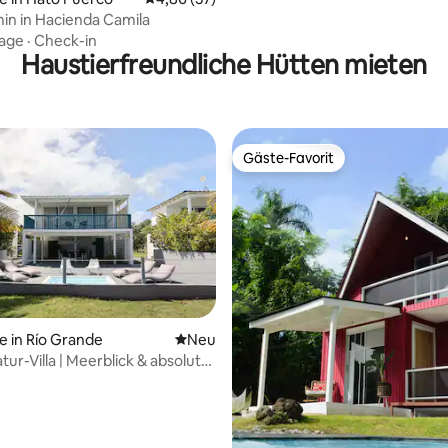
min in Hacienda Camila
age
·
Check-in
Haustierfreundliche Hütten mieten
Gäste-Favorit
Gäste-Favorit
ertung: 4,98 von 5, 60 Bewertungen
e in Río Grande
Neue Unterkunft
Neu
tur-Villa | Meerblick & absolute
edenheit