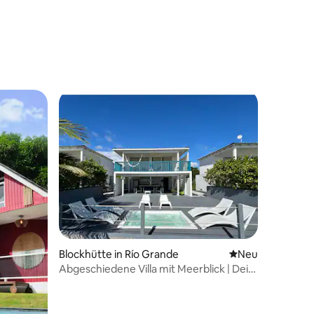
Blockhütte in Río Grande
Neue Unterkunft
Neu
Abgeschiedene Villa mit Meerblick | Dein
privater Rückzugsort