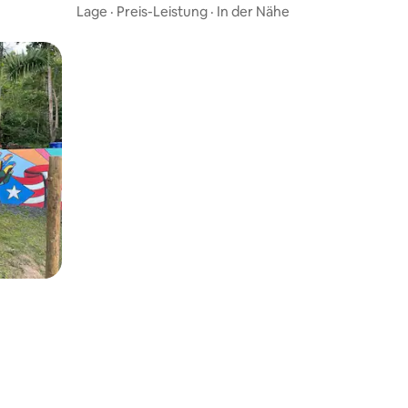
Lage
·
Preis-Leistung
·
In der Nähe
37 Bewertungen