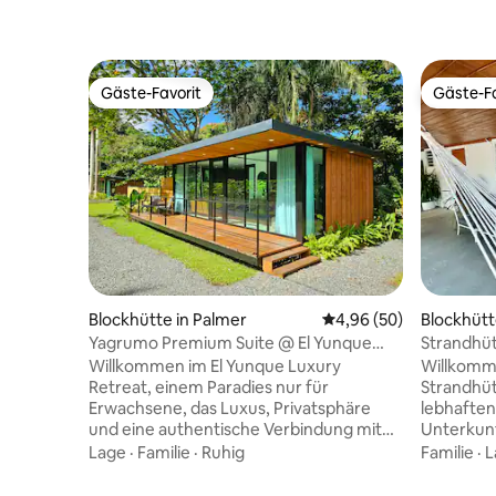
Gäste-Favorit
Gäste-Fa
Gäste-Favorit
Gäste-Fa
Blockhütte in Palmer
Durchschnittliche Bew
4,96 (50)
Blockhütt
Yagrumo Premium Suite @ El Yunque
Strandhüt
Luxury Retreat
Walk 2be
Willkommen im El Yunque Luxury
Willkomm
Retreat, einem Paradies nur für
Strandhüt
Erwachsene, das Luxus, Privatsphäre
lebhaften
und eine authentische Verbindung mit
Unterkunft
der Natur bietet. Das Hotel liegt im
und verfü
Lage
·
Familie
·
Ruhig
Familie
·
L
Herzen des üppigen Regenwaldes von
umzäunte
Puerto Rico. Dieser Rückzugsort bietet
Küche, e