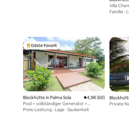
Villa Che
Familie
·
L
Gäste-Favorit
Beliebter Gäste-Favorit.
Blockhütte in Palma Sola
Durchschnittliche Bew
4,98 (60)
Blockhütt
Pool + vollständiger Generator +
Private Na
Pickelball | In der Nähe von El Yunque
Abgeschi
Preis-Leistung
·
Lage
·
Sauberkeit