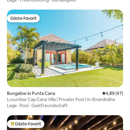
Gäste-Favorit
Gäste-Favorit
Bungalow in Punta Cana
Durchschnittl
4,89 (47)
Luxuriöse Cap Cana Villa | Privater Pool | In Strandnähe
Lage
·
Pool
·
Gastfreundschaft
Gäste-Favorit
Beliebter Gäste-Favorit.