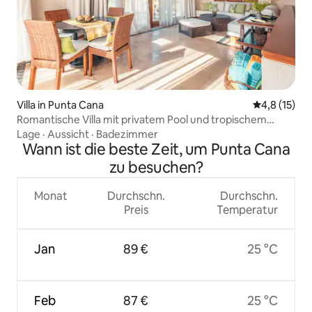
Villa in Punta Cana
Durchschnit
4,8 (15)
Romantische Villa mit privatem Pool und tropischem
Garten
Lage
·
Aussicht
·
Badezimmer
Wann ist die beste Zeit, um Punta Cana
zu besuchen?
Monat
Durchschn.
Durchschn.
Preis
Temperatur
Jan
89 €
25 °C
Feb
87 €
25 °C