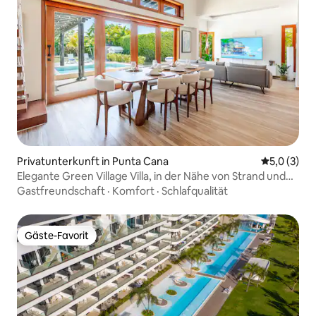
Privatunterkunft in Punta Cana
Durchschni
5,0 (3)
Elegante Green Village Villa, in der Nähe von Strand und
Golfplatz
Gastfreundschaft
·
Komfort
·
Schlafqualität
Gäste-Favorit
Gäste-Favorit