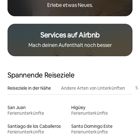
Erlebe etwas Neues.
Services auf Airbnb
Mach deinen Aufenthalt noch besser
Spannende Reiseziele
Reiseziele in der Nähe
Andere Arten von Unterkünften
To
San Juan
Higüey
Ferienunterkünfte
Ferienunterkünfte
Santiago de los Caballeros
Santo Domingo Este
Ferienunterkünfte
Ferienunterkünfte