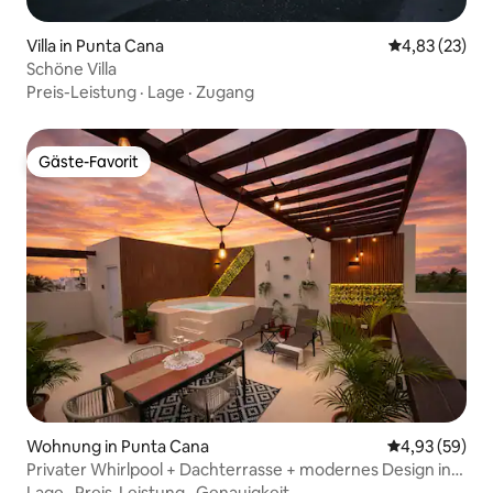
Villa in Punta Cana
Durchschnitt
4,83 (23)
Schöne Villa
Preis-Leistung
·
Lage
·
Zugang
Gäste-Favorit
Gäste-Favorit
Wohnung in Punta Cana
Durchschnittl
4,93 (59)
Privater Whirlpool + Dachterrasse + modernes Design in
Punta Cana
Lage
·
Preis-Leistung
·
Genauigkeit