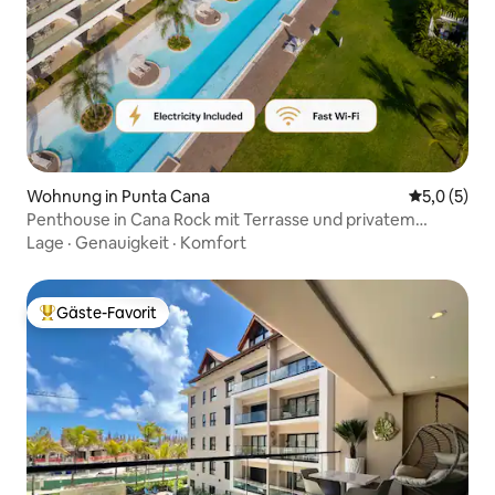
Wohnung in Punta Cana
Durchschni
5,0 (5)
Penthouse in Cana Rock mit Terrasse und privatem
Whirlpool
Lage
·
Genauigkeit
·
Komfort
Gäste-Favorit
Beliebter Gäste-Favorit.