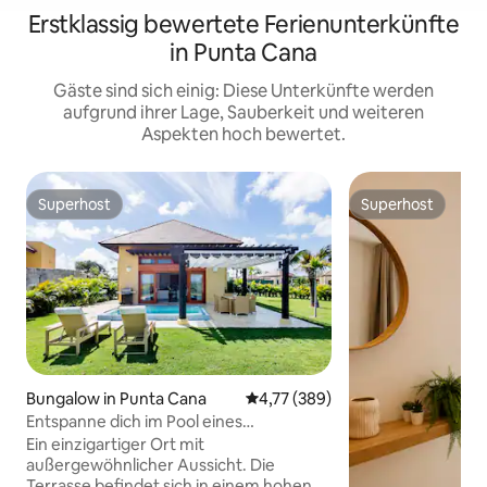
Erstklassig bewertete Ferienunterkünfte
in Punta Cana
Gäste sind sich einig: Diese Unterkünfte werden
aufgrund ihrer Lage, Sauberkeit und weiteren
Aspekten hoch bewertet.
Superhost
Superhost
Superhost
Superhost
Bungalow in Punta Cana
Durchschnittliche Bewertung: 4
4,77 (389)
Entspanne dich im Pool eines
wunderbaren Bungalows
Ein einzigartiger Ort mit
außergewöhnlicher Aussicht. Die
Terrasse befindet sich in einem hohen