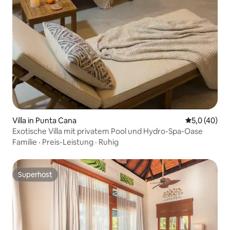
Villa in Punta Cana
Durchschnit
5,0 (40)
Exotische Villa mit privatem Pool und Hydro-Spa-Oase
Familie
·
Preis-Leistung
·
Ruhig
Superhost
Superhost