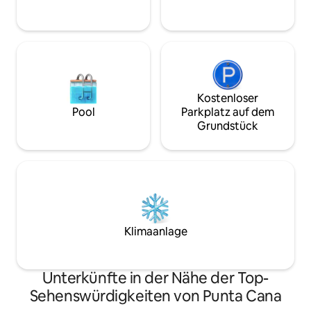
es unzählige Strände für unterhaltsame
Tage am Meer, weitläufige Golfplätze,
historische Stätten und fantastische
Restaurants und
Unterhaltungsmöglichkeiten in der
Nähe. Du kannst die Cap Cana-
Transportgebühr in der Anlage gegen
eine Pauschalgebühr von 3 US-Dollar pro
Kostenloser
Fahrt verwenden.
Pool
Parkplatz auf dem
Grundstück
Klimaanlage
Unterkünfte in der Nähe der Top-
Sehenswürdigkeiten von Punta Cana