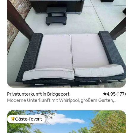
Privatunterkunft in Bridgeport
Durchschnittl
4,95 (177)
Moderne Unterkunft mit Whirlpool, großem Garten,
Parkplatz
Gäste-Favorit
Beliebter Gäste-Favorit.