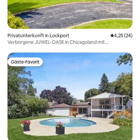
Privatunterkunft in Lockport
Durchschnitt
4,25 (24)
Verborgene JUWEL-OASE in Chicagoland mit
eingebautem POOL
Gäste-Favorit
Gäste-Favorit