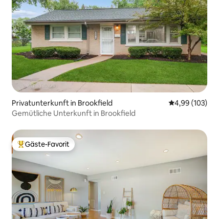
Privatunterkunft in Brookfield
Durchschnittli
4,99 (103)
Gemütliche Unterkunft in Brookfield
Gäste-Favorit
Beliebter Gäste-Favorit.