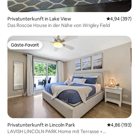
Privatunterkunft in Lake View
Durchschnittli
4,94 (397)
Das Roscoe House in der Nähe von Wrigley Field
Gäste-Favorit
Gäste-Favorit
Privatunterkunft in Lincoln Park
Durchschnittli
4,86 (193)
LAVISH LINCOLN PARK Home mit Terrasse +
angrenzender Garage