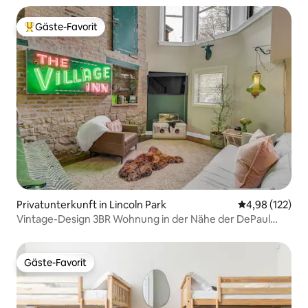
Gäste-Favorit
Beliebter Gäste-Favorit.
Privatunterkunft in Lincoln Park
Durchschnittl
4,98 (122)
Vintage-Design 3BR Wohnung in der Nähe der DePaul
University
Gäste-Favorit
Gäste-Favorit