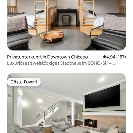
Privatunterkunft in Downtown Chicago
Durchschnittl
4,94 (157)
Luxuriöses zweistöckiges Stadthaus im SOHO-Stil –
Altstadt
Gäste-Favorit
Gäste-Favorit