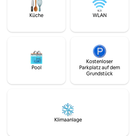
und ein zusätzlicher Schlafbereich und
einer Ebene. 5-St
Schreibtischbereich. Verfügt auch über
9' x 15' HD-Proje
einen wunderschönen gemeinsamen
Duschraum mit Do
Küche
WLAN
Hof. Das gesamte Coach House gehört
Nähe der Natur. E
dir!! Das Coach House liegt hinter einem
unserer privaten 
Gebäude mit 2 Einheiten und der Hof
leuchtenden Möbe
wird von beiden geteilt. Wir sind per SMS
oder Airbnb-Nachrichten erreichbar und
versuchen, schnell zu antworten. Bitte
kontaktiere uns jederzeit, falls du etwas
brauchst. Zusätzliche Vorräte,
Kostenloser
Empfehlungen für die Nachbarschaft
Pool
Parkplatz auf dem
oder Tipps in der Nachbarschaft. Die
Grundstück
Unterkunft befindet sich an der Grenze
zwischen Wicker Park und Bucktown,
Chicagos ursprünglichem Zentrum der
Coolness. Es ist eine lebendige Enklave
der Kultur und des Handels, erkunde
Vintage-Fundstücke, Plattenläden und
viele Indie-Einkaufsmöglichkeiten in
diesem trendigen Teil der Stadt Der 24-
Klimaanlage
Stunden-Zug Blue Line EL liegt nur 5
Gehminuten entfernt. Von Tür zu Tür
sind es nur 25 Minuten zum Millennium