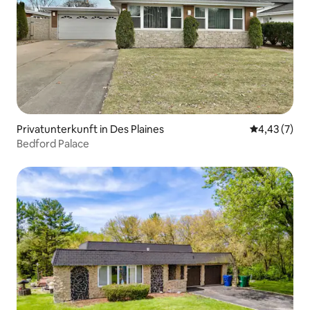
Privatunterkunft in Des Plaines
Durchschnit
4,43 (7)
Bedford Palace