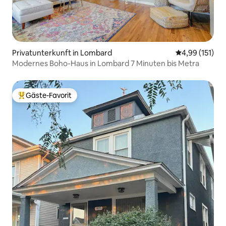
Privatunterkunft in Lombard
Durchschnittl
4,99 (151)
Modernes Boho-Haus in Lombard 7 Minuten bis Metra
Gäste-Favorit
Beliebter Gäste-Favorit.