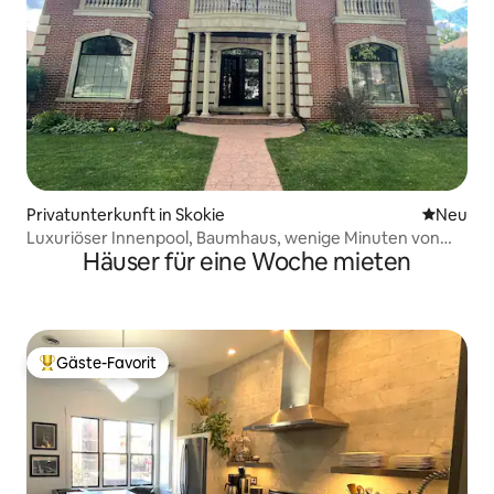
Privatunterkunft in Skokie
Neue Unt
Neu
Luxuriöser Innenpool, Baumhaus, wenige Minuten von
Häuser für eine Woche mieten
Chicago entfernt
Gäste-Favorit
Beliebter Gäste-Favorit.