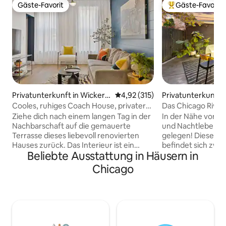
Gäste-Favorit
Gäste-Favorit
Gäste-Favorit
Beliebter Gäste-F
Privatunterkunft in Wicker P
Durchschnittliche Bewertung: 4
4,92 (315)
Privatunterkunft i
ark
o
Cooles, ruhiges Coach House, privater
Das Chicago River
Zugang + Terrasse
Wandprojektor!
Ziehe dich nach einem langen Tag in der
In der Nähe von C
Nachbarschaft auf die gemauerte
und Nachtleben, a
Terrasse dieses liebevoll renovierten
gelegen! Dieser Print Shop von 1937
Hauses zurück. Das Interieur ist ein
befindet sich zwi
Beliebte Ausstattung in Häusern in
Ausdruck von Kreativität, Wände in
River und Waldres
Graustufen, rustikale Akzente und eine
Wanderwegen und 
Chicago
vielfältige Auswahl an Kunst und
3 Meilen vom Stran
Wandbehängen verbinden sich mit dem
Nähe des Lake Sho
Dekor. Split-Level-Grundriss. 1. Stock =
der Nähe des Linc
Wohnen, Essen in der Küche,
Andersonville und
Schlafzimmer 1 und Badezimmer. 2.
Wasserfällen, Brun
Stock = 2. Schlafzimmer, Badezimmer
Haus mit 2 Betten 