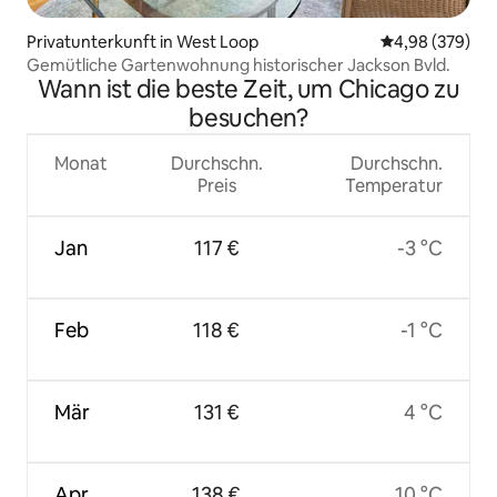
Privatunterkunft in West Loop
Durchschnittli
4,98 (379)
Gemütliche Gartenwohnung historischer Jackson Bvld.
Wann ist die beste Zeit, um Chicago zu
besuchen?
Monat
Durchschn.
Durchschn.
Preis
Temperatur
Jan
117 €
-3 °C
Feb
118 €
-1 °C
Mär
131 €
4 °C
Apr
138 €
10 °C