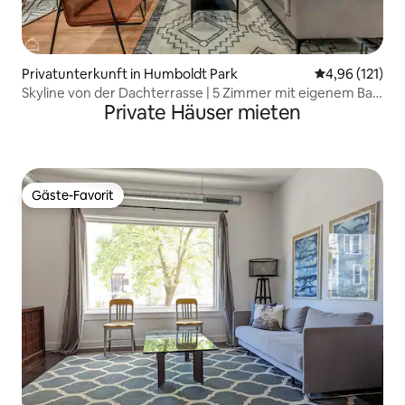
Privatunterkunft in Humboldt Park
Durchschnittl
4,96 (121)
Skyline von der Dachterrasse | 5 Zimmer mit eigenem Bad
Private Häuser mieten
| Spiele | DT 14 Minuten
Gäste-Favorit
Gäste-Favorit