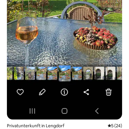
Privatunterkunft in Lengdorf
Durchschni
5 (24)