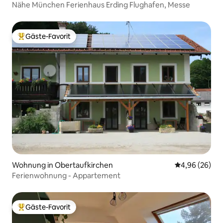
Nähe München Ferienhaus Erding Flughafen, Messe
Gäste-Favorit
Beliebter Gäste-Favorit.
Wohnung in Obertaufkirchen
Durchschnittl
4,96 (26)
Ferienwohnung - Appartement
Gäste-Favorit
Beliebter Gäste-Favorit.