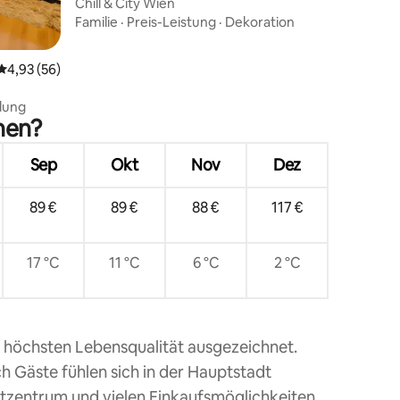
Chill & City Wien
Familie
·
Preis-Leistung
·
Dekoration
Durchschnittliche Bewertung: 4,93 von 5, 56 Bewertungen
4,93 (56)
dung
hen?
Sep
Okt
Nov
Dez
89 €
89 €
88 €
117 €
17 °C
11 °C
6 °C
2 °C
t höchsten Lebensqualität ausgezeichnet.
ch Gäste fühlen sich in der Hauptstadt
tzentrum und vielen Einkaufsmöglichkeiten