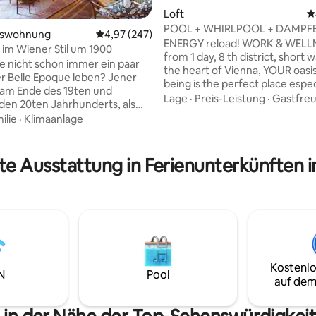
Loft
D
POOL + WHIRLPOOL + DAMPF
mswohnung
Durchschnittliche Bewertung: 4,97 von 5, 2
4,97 (247)
SAUNA! Nur für deine Entspan
ENERGY reload! WORK & WELLN
im Wiener Stil um 1900
from 1 day, 8 th district, short 
rtung: 4,87 von 5, 104 Bewertungen
ie nicht schon immer ein paar
the heart of Vienna, YOUR oasis
er Belle Epoque leben? Jener
being is the perfect place espec
 am Ende des 19ten und
NOW! home-office++. Flooded w
Lage
·
Preis-Leistung
·
Gastfre
en 20ten Jahrhunderts, als
with private roof terrace includ
 eine Kaiserstadt war und
ilie
·
Klimaanlage
PRIVATE pool, spa area with sauna&Co.,
trum der K.u.K. Monarchie von
elegant extravagant living area
h-Ungarn? Als die Stadt in Ihrer
modern kitchen. The right thin
 stand und als magischer
te Ausstattung in Ferienunterkünften 
singles, couples, business peopl
spunkt galt für Künstler,
break - simply people who want
aftler und Gelehrte aller
CAREFREE moments! just get y
n? Dann haben Sie jetzt die
home-office with relaaaaaaax
Videopräsentation
be unter Eingabe im
Suchfenster : V1I9E0N0NA Apa
Kostenlo
N
Pool
auf dem