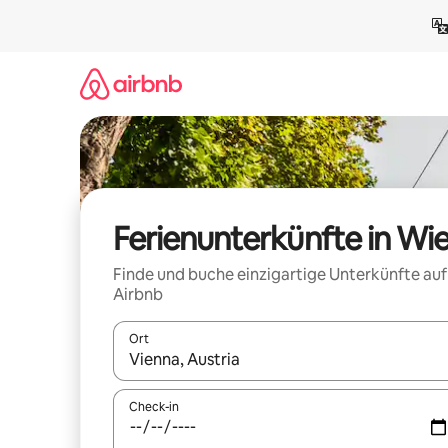
Zu
Inhalten
springen
Ferienunterkünfte in Wi
Finde und buche einzigartige Unterkünfte auf
Airbnb
Ort
Wenn Ergebnisse verfügbar sind, navigiere mit d
Check-in