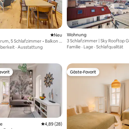
wertung: 4,93 von 5, 15 Bewertungen
Wohnung
Neue Unterkunft
Neu
3 Schlafzimmer | Sky Rooftop G
rum, 5 Schlafzimmer • Balkon •
Beste Aussicht über Wien
ge • Perfekt für Gruppen
Familie
·
Lage
·
Schlafqualität
berkeit
·
Ausstattung
vorit
Gäste-Favorit
vorit
Gäste-Favorit
Bewertung: 5 von 5, 33 Bewertungen
se
Durchschnittliche Bewertung: 4,89 von 5, 
4,89 (28)