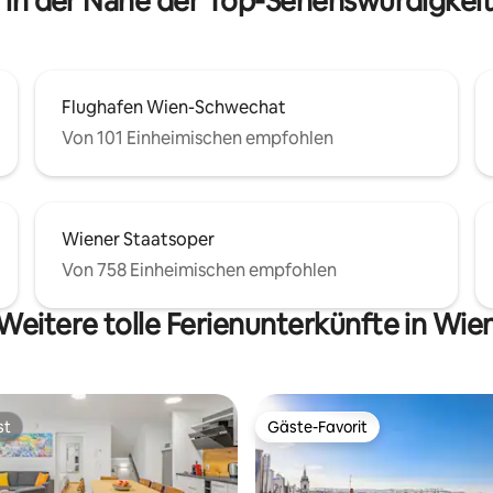
 in der Nähe der Top-Sehenswürdigkei
Flughafen Wien-Schwechat
Von 101 Einheimischen empfohlen
Wiener Staatsoper
Von 758 Einheimischen empfohlen
Weitere tolle Ferienunterkünfte in Wie
st
Gäste-Favorit
st
Gäste-Favorit