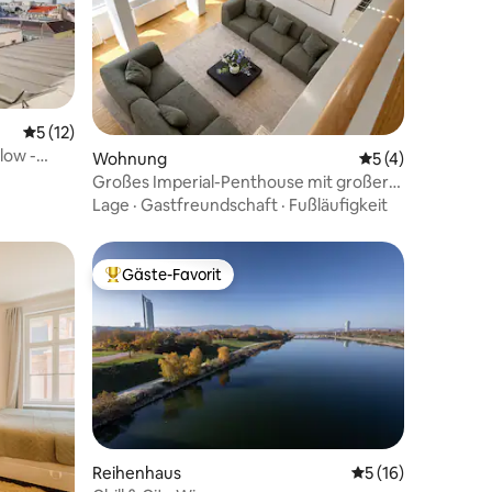
Durchschnittliche Bewertung: 5 von 5, 12 Bewertungen
5 (12)
low -
Wohnung
Durchschnittlich
5 (4)
Großes Imperial-Penthouse mit großer
Terrasse
Lage
·
Gastfreundschaft
·
Fußläufigkeit
Gäste-Favorit
Beliebter Gäste-Favorit.
28 Bewertungen
Reihenhaus
Durchschnittliche
5 (16)