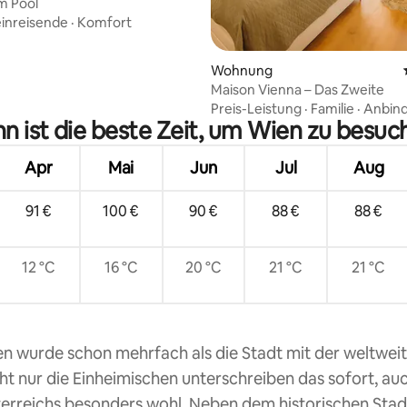
am Pool
einreisende
·
Komfort
Wohnung
Maison Vienna – Das Zweite
Preis-Leistung
·
Familie
·
Anbin
n ist die beste Zeit, um Wien zu besuc
Apr
Mai
Jun
Jul
Aug
91 €
100 €
90 €
88 €
88 €
12 °C
16 °C
20 °C
21 °C
21 °C
n wurde schon mehrfach als die Stadt mit der weltwei
ht nur die Einheimischen unterschreiben das sofort, au
erreichs besonders wohl. Neben dem historischen Stad