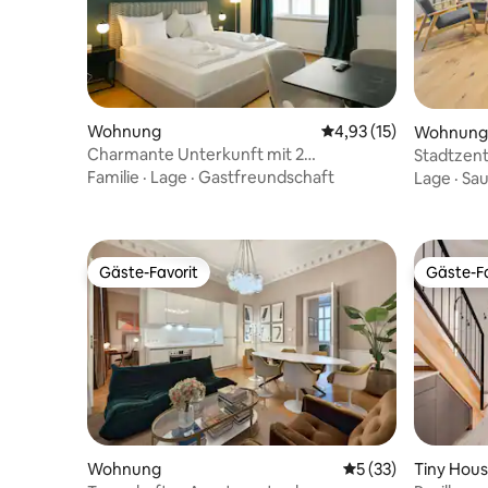
Wohnung
Durchschnittliche Be
4,93 (15)
Wohnung
Charmante Unterkunft mit 2
Stadtzent
Schlafzimmern, perfekt für 4–8
Klimaanla
Familie
·
Lage
·
Gastfreundschaft
Lage
·
Sau
Personen | kostenloser Parkplatz
Gäste-Favorit
Gäste-Fa
Gäste-Favorit
Gäste-Fa
Wohnung
Durchschnittliche 
5 (33)
Tiny Hou