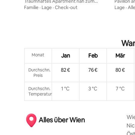
Traumhaftes Apartment nah zum
Pavillon 
Zentrum
Familie
·
Lage
·
Check-out
Lage
·
All
Wan
Monat
Jan
Feb
Mär
82 €
76 €
80 €
Durchschn.
Preis
1 °C
3 °C
7 °C
Durchschn.
Temperatur
Wie
Alles über Wien
Nic
Öst