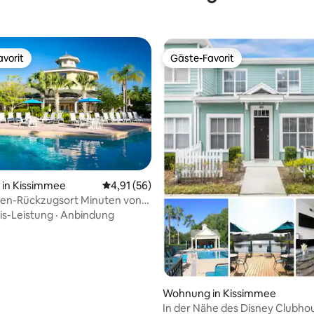
vorit
Gäste-Favorit
vorit
Gäste-Favorit
ertung: 4,97 von 5, 33 Bewertungen
in Kissimmee
Durchschnittliche Bewertung: 4,91 von 5, 
4,91 (56)
ien-Rückzugsort Minuten von
Parks!
is-Leistung
·
Anbindung
Wohnung in Kissimmee
In der Nähe des Disney Clubhou