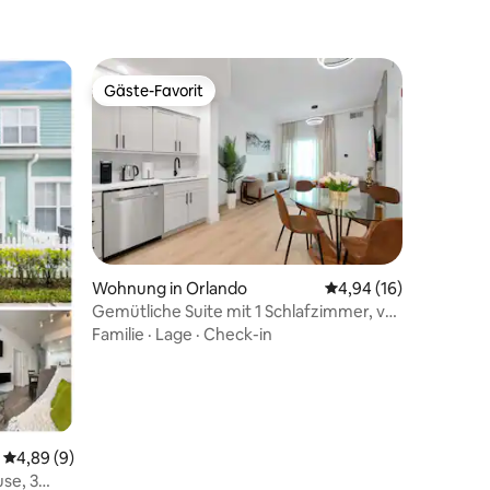
Gäste-Favorit
Gäste-Favorit
Wohnung in Orlando
Durchschnittliche Be
4,94 (16)
56 Bewertungen
Gemütliche Suite mit 1 Schlafzimmer, voll
ausgestatteter Küche und Poolzugang
Familie
·
Lage
·
Check-in
Durchschnittliche Bewertung: 4,89 von 5, 9 Bewertungen
4,89 (9)
se, 3