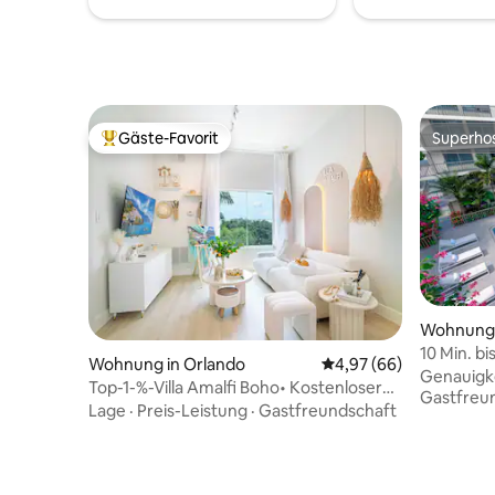
es gleichzeitig eine ruhige Resort-
Keine zu
Atmosphäre abseits der
Abgeschl
Menschenmassen.
Sicherhei
eigenstä
Gäste-Favorit
Superho
Beliebter Gäste-Favorit.
Superho
Wohnung 
10 Min. bi
Wohnung in Orlando
Durchschnittliche Bew
4,97 (66)
Rückzugs
Genauigk
Top-1-%-Villa Amalfi Boho• Kostenloser
Gastfreu
Parkplatz-Shuttle|Poolblick
Lage
·
Preis-Leistung
·
Gastfreundschaft