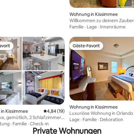
Wohnung in Kissimmee
Willkommen zu deinem Zauber
Abenteuer
Familie
·
Lage
·
Innenräume
vorit
Gäste-Favorit
vorit
Gäste-Favorit
ewertung: 4,8 von 5, 5 Bewertungen
Wohnung in Kissimmee
in Kissimmee
Durchschnittliche Bewertung: 4,84 von 5, 
4,84 (19)
Luxuriöse Wohnung in Orlando
ke, gemütlich, 2 Schlafzimmer,
Lage
·
Familie
·
Dekoration
he von Disney & mehr
stung
·
Familie
·
Check-in
Private Wohnungen