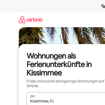
Zu
Inhalten
springen
Wohnungen als
Ferienunterkünfte in
Kissimmee
Finde und buche einzigartige Wohnungen auf
Airbnb.
Ort
Wenn Ergebnisse verfügbar sind, navigiere mit d