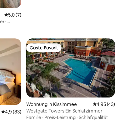
Durchschnittliche Bewertung: 5,0 von 5, 7 Bewertungen
5,0 (7)
er-
Gäste-Favorit
Gäste-Favorit
Wohnung in Kissimmee
Durchschnittliche Be
4,95 (43)
Westgate Towers Ein Schlafzimmer
Durchschnittliche Bewertung: 4,9 von 5, 83 Bewertungen
4,9 (83)
19 Bewertungen
Familie
·
Preis-Leistung
·
Schlafqualität