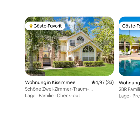
Gäste-Favorit
Gäste-Fa
Beliebter Gäste-Favorit.
Gäste-Fa
Wohnung in Kissimmee
Durchschnittliche Bew
4,97 (33)
Wohnung 
Schöne Zwei-Zimmer-Traum-
2BR Famil
Eigentumswohnung in der Nähe der
Disney & 
Lage
·
Familie
·
Check-out
Lage
·
Pre
Parks