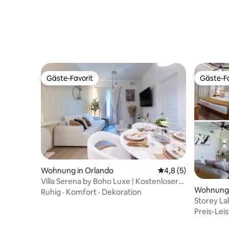
Gäste-Favorit
Gäste-Fa
Gäste-Favorit
Gäste-Fa
Wohnung in Orlando
Durchschnittliche B
4,8 (5)
Villa Serena by Boho Luxe | Kostenloser
Wohnung 
Shuttle zu den Parks
Ruhig
·
Komfort
·
Dekoration
Storey La
in der Nä
Preis-Lei