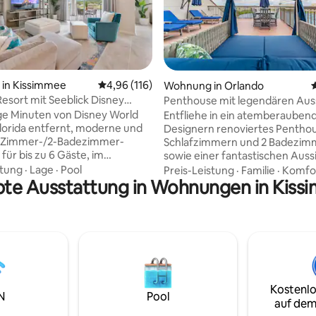
ertung: 4,95 von 5, 37 Bewertungen
in Kissimmee
Durchschnittliche Bewertung: 4,96 von 5, 1
4,96 (116)
Wohnung in Orlando
Resort mit Seeblick Disney
Penthouse mit legendären Aus
 Orlando
e Minuten von Disney World
Entfliehe in ein atemberauben
lorida entfernt, moderne und
Designern renoviertes Penthou
 2-Zimmer-/2-Badezimmer-
Schlafzimmern und 2 Badezim
ür bis zu 6 Gäste, im
sowie einer fantastischen Auss
reundlichen Storey Lake Resort.
den See und vier Themenparks.
stung
·
Lage
·
Pool
Preis-Leistung
·
Familie
·
Komfo
SE Clubhaus- und
bte Ausstattung in Wohnungen in Kis
luxuriöse Rückzugsort bietet
RK-Annehmlichkeiten:
Platz für 4 Personen und verfü
 Pool, Whirlpool,
eine eigene, umlaufende Dacht
elzone, Wasserrutschen, Lazy
eine Küche und uneingeschrä
nessraum, Tiki-Bar, Eisdiele und
Zugang zu den Annehmlichkeit
Resorts wie Pools, einem Fitn
ten von DISNEY, 25
und Tennisplätzen. Diese erstk
ten von den UNIVERSAL
Unterkunft im The Enclave ist p
Kostenlo
und 18 Autominuten von SEA
einen Luxusurlaub und bietet e
N
Pool
. KOSTENLOSE
unvergessliches Erlebnis mit
auf dem
ze. KOSTENLOSER Wasserpark.