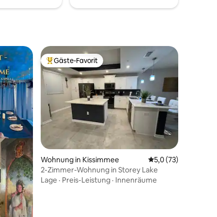
 einem
kein Aufzug.
omfort mit
t.
Gäste-Favorit
Beliebter Gäste-Favorit.
 4 Bewertungen
Wohnung in Kissimmee
Durchschnittliche B
5,0 (73)
2-Zimmer-Wohnung in Storey Lake
Lage
·
Preis-Leistung
·
Innenräume