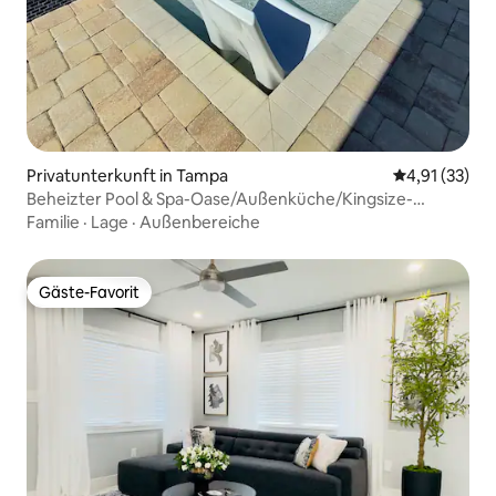
Privatunterkunft in Tampa
Durchschnitt
4,91 (33)
Beheizter Pool & Spa-Oase/Außenküche/Kingsize-
Doppelbett.
Familie
·
Lage
·
Außenbereiche
Gäste-Favorit
Gäste-Favorit