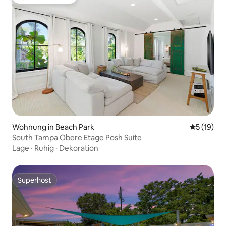
Beliebter Gäste-Favorit.
Wohnung in Beach Park
Durchschn
5 (19)
South Tampa Obere Etage Posh Suite
Lage
·
Ruhig
·
Dekoration
Superhost
Superhost