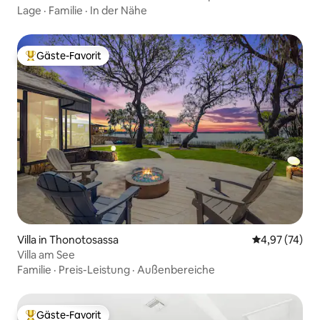
Lage
·
Familie
·
In der Nähe
Gäste-Favorit
Beliebter Gäste-Favorit.
Villa in Thonotosassa
Durchschnitt
4,97 (74)
Villa am See
Familie
·
Preis-Leistung
·
Außenbereiche
Gäste-Favorit