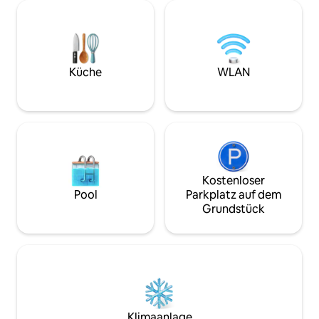
Spülung, Haartrockner, WLAN. Voll
Florida einzufangen. Glamping
ausgestattete Küche, rauchfreier Grill,
Feinsten mit den
Weinkühlschrank auf Anfrage, K-
Annehmlichkeiten 
Cup/Drip-Kaffeemaschine. Der See hat
ausgestatteten G
Barsch, wir stellen
Spa-ähnlichen Dus
Angelruten/Angelkasten zur Verfügung.
WLAN-Internet, T
Küche
WLAN
Mietbare Kajaks & Kanus. Hunde okay,
superleisen Mini-S
leider keine Katzen, Haustiergebühr 50
Heizung.
$.
Kostenloser
Pool
Parkplatz auf dem
Grundstück
Klimaanlage