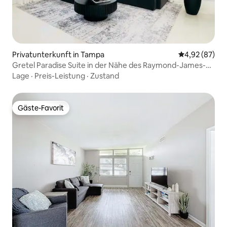
Privatunterkunft in Tampa
Durchschnittl
4,92 (87)
Gretel Paradise Suite in der Nähe des Raymond-James-
Stadions
Lage
·
Preis-Leistung
·
Zustand
Gäste-Favorit
Gäste-Favorit