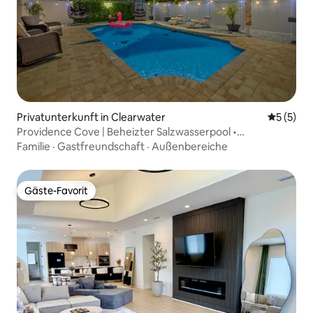
Privatunterkunft in Clearwater
Durchsch
5 (5)
Providence Cove | Beheizter Salzwasserpool •
Schlafplätze für 12 Personen
Familie
·
Gastfreundschaft
·
Außenbereiche
Gäste-Favorit
Gäste-Favorit