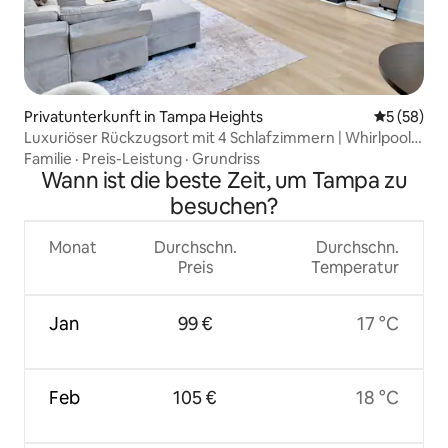
Privatunterkunft in Tampa Heights
Durchschni
5 (58)
Luxuriöser Rückzugsort mit 4 Schlafzimmern | Whirlpool,
Feuerstelle, Spielzimmer
Familie
·
Preis-Leistung
·
Grundriss
Wann ist die beste Zeit, um Tampa zu
besuchen?
Monat
Durchschn.
Durchschn.
Preis
Temperatur
Jan
99 €
17 °C
Feb
105 €
18 °C