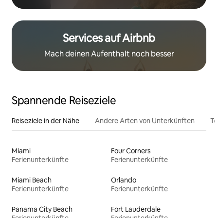
Services auf Airbnb
Mach deinen Aufenthalt noch besser
Spannende Reiseziele
Reiseziele in der Nähe
Andere Arten von Unterkünften
To
Miami
Four Corners
Ferienunterkünfte
Ferienunterkünfte
Miami Beach
Orlando
Ferienunterkünfte
Ferienunterkünfte
Panama City Beach
Fort Lauderdale
Ferienunterkünfte
Ferienunterkünfte