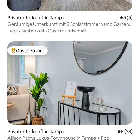
Privatunterkunft in Tampa
Durchsch
5 (5)
Geräumige Unterkunft mit 3 Schlafzimmern und Garten |
In der Nähe von Busch Gardens
Lage
·
Sauberkeit
·
Gastfreundschaft
Gäste-Favorit
Beliebter Gäste-Favorit.
Privatunterkunft in Tampa
Durchschn
5 (23)
Allison Palms Luxus-Townhouse in Tampa + Pool