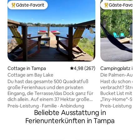
Gäste-Favorit
Gäste-Favorit
Beliebter Gäste-Favorit.
Beliebter Gäste-F
Cottage in Tampa
Durchschnittliche Bewertung: 4
4,98 (267)
Campingplatz in 
ssa
Cottage am Bay Lake
Die Palmen-Ausze
Du hast das gesamte 500 Quadratfuß
Hast du schon ein
große Ferienhaus und den privaten
verbracht? Streic
Eingang, die Terrasse/das Dock ganz für
Bucket List mit u
dich allein. Auf einem 37 Hektar großen
„Tiny-Home“-Stil i
privaten Skisee gelegen. Zugang über
Hillsborough State
Preis-Leistung
·
Familie
·
Anbindung
Preis-Leistung
·
Fa
Tastatur, privater Parkplatz. 1 Kingsize-
Beliebte Ausstattung in
auf PureWow als e
Bett, 1 Badezimmer, Queensize-
Airbnb-Hütten. Dieses moderne,
Ferienunterkünften in Tampa
Schlafsofa, Waschmaschine/Trockner,
luxuriöse Tiny Hou
WLAN, Smart-TVs,
gestaltet, um die 
Verdunkelungsvorhänge, Shampoo,
der Umgebung sein