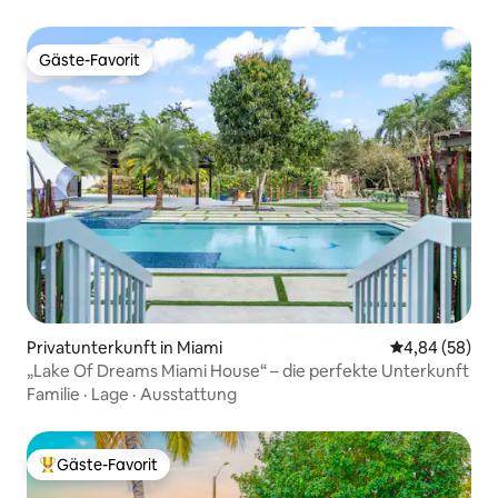
Gäste-Favorit
Gäste-Favorit
Privatunterkunft in Miami
Durchschnittl
4,84 (58)
„Lake Of Dreams Miami House“ – die perfekte Unterkunft
Familie
·
Lage
·
Ausstattung
Gäste-Favorit
Beliebter Gäste-Favorit.