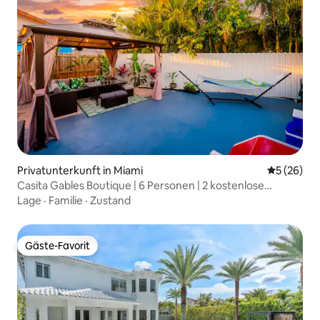
Privatunterkunft in Miami
Durchschni
5 (26)
Casita Gables Boutique | 6 Personen | 2 kostenlose
Parkplätze
Lage
·
Familie
·
Zustand
Gäste-Favorit
Gäste-Favorit