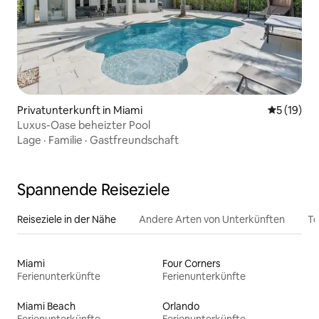
Privatunterkunft in Miami
Durchschn
5 (19)
Luxus-Oase beheizter Pool
Lage
·
Familie
·
Gastfreundschaft
Spannende Reiseziele
Reiseziele in der Nähe
Andere Arten von Unterkünften
To
Miami
Four Corners
Ferienunterkünfte
Ferienunterkünfte
Miami Beach
Orlando
Ferienunterkünfte
Ferienunterkünfte