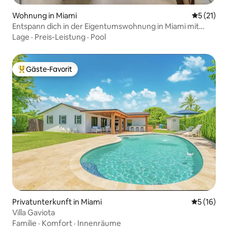
Wohnung in Miami
Durchschn
5 (21)
Entspann dich in der Eigentumswohnung in Miami mit
2 Schlafzimmern, Pool und Gartenblick
Lage
·
Preis-Leistung
·
Pool
Gäste-Favorit
Beliebter Gäste-Favorit.
Privatunterkunft in Miami
Durchschn
5 (16)
Villa Gaviota
Familie
·
Komfort
·
Innenräume