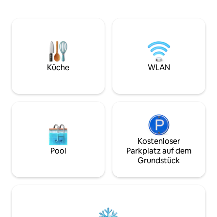
Du hast deinen privaten, großen Pool,
Lieblingsgerichte
einen Whirlpool, eine fantastische
bei einem Film od
überdachte Terrasse zum Entspannen
Außenfernseher, 
und Essen und eine große Rasenfläche,
Sonnenuntergang i
auf der Kinder oder Hunde herumlaufen
Stimmung schafft. Nimm die Kajaks f
können, auf der du Yoga machen, dich
ein Abenteuer mit
entspannen oder einfach nur das
ruhigen Abenden u
Wetter in Florida genießen kannst! Es ist
völliger Privatsphäre zur
Küche
WLAN
die perfekte Oase für ein Paar, eine
Minuten vom Las 
kleine Familie oder 2 Paare!
dem Strand entfer
Kostenloser
Pool
Parkplatz auf dem
Grundstück