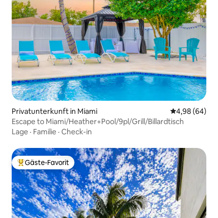
Privatunterkunft in Miami
Durchschnittl
4,98 (64)
Escape to Miami/Heather+Pool/9pl/Grill/Billardtisch
Lage
·
Familie
·
Check-in
Gäste-Favorit
Beliebter Gäste-Favorit.