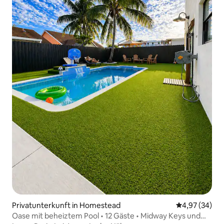
Privatunterkunft in Homestead
Durchschnittl
4,97 (34)
Oase mit beheiztem Pool • 12 Gäste • Midway Keys und