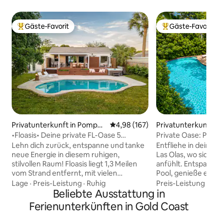
Gäste-Favorit
Gäste-Favorit
Beliebter Gäste-Favorit.
Beliebter Gäste-F
Privatunterkunft in Pompan
Durchschnittliche Bewertung: 4
4,98 (167)
Privatunterkunft i
o Beach
dale
•Floasis• Deine private FL-Oase 5
Private Oase: Pool,
Minuten vom Strand entfernt!
Strandnähe
Lehn dich zurück, entspanne und tanke
Entfliehe in deine
neue Energie in diesem ruhigen,
Las Olas, wo sich 
stilvollen Raum! Floasis liegt 1,3 Meilen
anfühlt. Entspanne dich am beheizten
vom Strand entfernt, mit vielen
Pool, genieße ein 
Aktivitäten, Restaurants und
erfreue dich an e
Lage
·
Preis-Leistung
·
Ruhig
Preis-Leistung
·
Fa
Geschäften in der Nähe … aber ehrlich
Beliebte Ausstattung in
Garten, der für u
gesagt, sobald du ankommst, wirst du
Momente geschaffe
Ferienunterkünften in Gold Coast
das Haus nicht mehr verlassen wollen!
dem Pavillon, grill