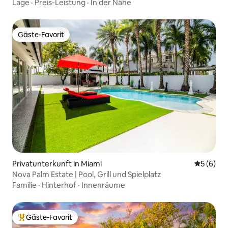
Miami
Lage
·
Preis-Leistung
·
In der Nähe
Gäste-Favorit
Gäste-Favorit
Privatunterkunft in Miami
Durchschn
5 (6)
Nova Palm Estate | Pool, Grill und Spielplatz
Familie
·
Hinterhof
·
Innenräume
Gäste-Favorit
Beliebter Gäste-Favorit.