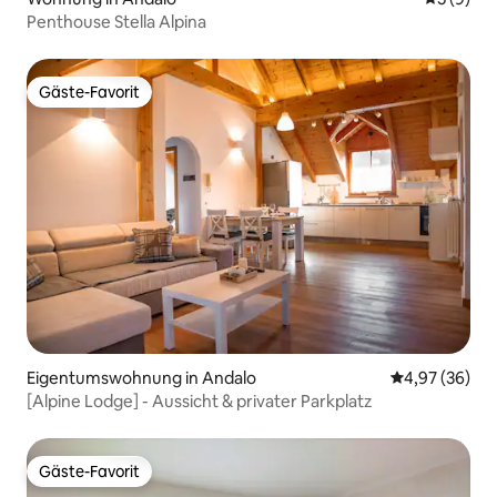
Penthouse Stella Alpina
Gäste-Favorit
Gäste-Favorit
Eigentumswohnung in Andalo
Durchschnittl
4,97 (36)
[Alpine Lodge] - Aussicht & privater Parkplatz
Gäste-Favorit
Gäste-Favorit