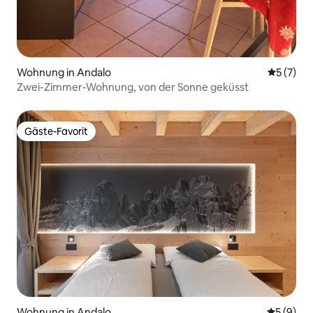
Wohnung in Andalo
Durchsch
5 (7)
Zwei-Zimmer-Wohnung, von der Sonne geküsst
Gäste-Favorit
Gäste-Favorit
Wohnung in Andalo
Durchschn
5 (9)