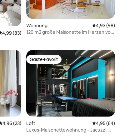
 4 Bewertungen
Wohnung
Durchschnittliche Be
4,93 (98)
120 m2 große Maisonette im Herzen von
Durchschnittliche Bewertung: 4,99 von 5, 83 Bewertungen
4,99 (83)
Lyon
Gäste-Favorit
Gäste-Favorit
Durchschnittliche Bewertung: 4,96 von 5, 23 Bewertungen
4,96 (23)
Loft
Durchschnittliche Be
4,95 (64)
Luxus-Maisonettewohnung - Jacuzzi,
Kino, Billard, PS5, Spiele