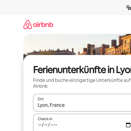
Zu
Inhalten
springen
Ferienunterkünfte in Lyo
Finde und buche einzigartige Unterkünfte auf
Airbnb
Ort
Wenn Ergebnisse verfügbar sind, navigiere mit d
Check-in