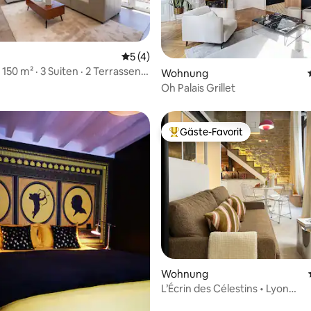
 Bewertung: 5 von 5, 8 Bewertungen
Durchschnittliche Bewertung: 5 von 5,
5 (4)
0 m² · 3 Suiten · 2 Terrassen ·
Wohnung
Oh Palais Grillet
Gäste-Favorit
Beliebter Gäste-Favorit.
Bewertung: 5 von 5, 18 Bewertungen
Wohnung
L’Écrin des Célestins • Lyon
Hyperzentrum • Klimaanlage