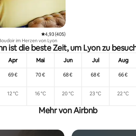
Durchschnittliche Bewertung: 4,93 von 5, 4
4,93 (405)
Boudoir im Herzen von Lyon
n ist die beste Zeit, um Lyon zu besuc
Apr
Mai
Jun
Jul
Aug
69 €
70 €
68 €
68 €
66 €
12 °C
16 °C
20 °C
23 °C
22 °C
Mehr von Airbnb