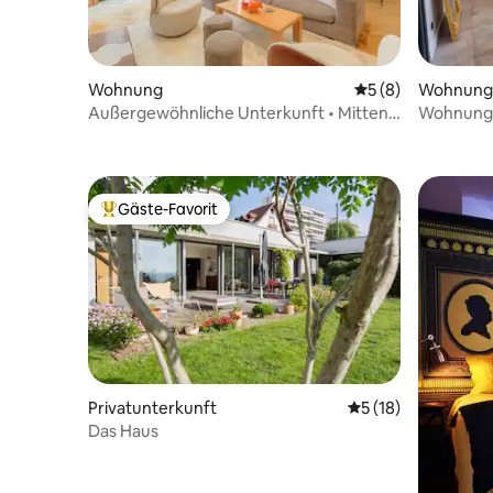
Wohnung
Durchschnittliche
5 (8)
Wohnung
Außergewöhnliche Unterkunft • Mitten
Wohnung 15
im Zentrum
Lyon
Gäste-Favorit
Beliebter Gäste-Favorit.
Privatunterkunft
Durchschnittliche 
5 (18)
Das Haus