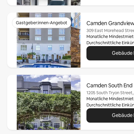
0 von 0 Artikeln
Camden Grandvie
Gastgeber:innen-Angebot
309 East Morehead Stree
Monatliche Mindestmiet
Gebäude 
0 von 0 Artikeln
Camden South End
1205 South Tryon Street,
Monatliche Mindestmiet
Gebäude 