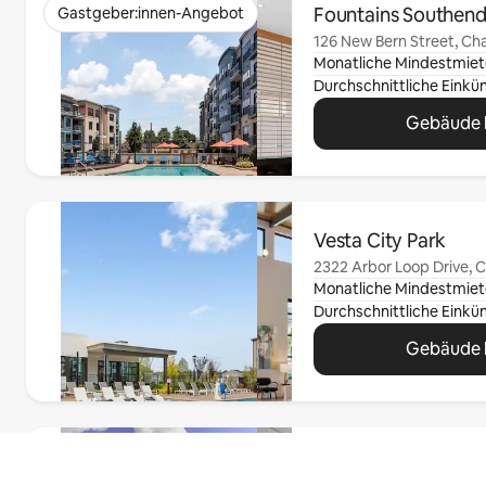
Fountains Southen
Gastgeber:innen-Angebot
126 New Bern Street, Cha
Monatliche Mindestmiet
Gebäude 
0 von 0 Artikeln
Vesta City Park
2322 Arbor Loop Drive, C
Monatliche Mindestmiet
Gebäude 
0 von 0 Artikeln
Camden Fairview
Gastgeber:innen-Angebot