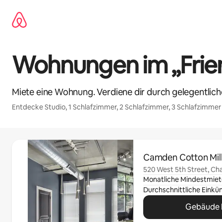
Zu
Inhalten
springen
Wohnungen im „Frien
Miete eine Wohnung. Verdiene dir durch gelegentlic
Entdecke Studio, 1 Schlafzimmer, 2 Schlafzimmer, 3 Schlafzimme
0 von 0 Artikeln
Camden Cotton Mil
520 West 5th Street, Cha
Monatliche Mindestmiet
Gebäude 