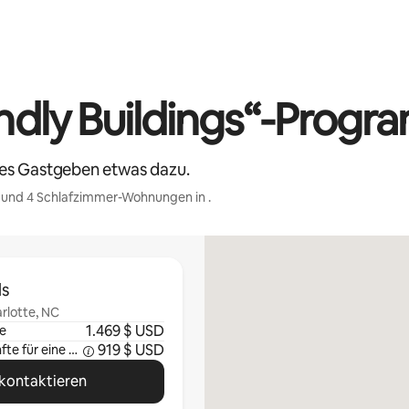
dly Buildings“-Progr
hes Gastgeben etwas dazu.
r und 4 Schlafzimmer-Wohnungen in .
ls
rlotte, NC
1.469 $ USD
e
919 $ USD
Durchschnittliche Einkünfte für eine Woche
kontaktieren