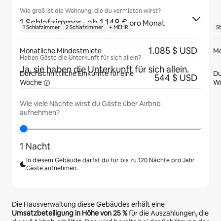
Wie groß ist die Wohnung, die du vermieten wirst?
1 Schlafzimmer
· ab 1.148 €
pro Monat
1 Schlafzimmer
2 Schlafzimmer
+ MEHR
S
1.085 $ USD
Monatliche Mindestmiete
Mo
Haben Gäste die Unterkunft für sich allein?
Ja, sie haben die Unterkunft für sich allein.
Durchschnittliche Einkünfte für eine
Du
544 $ USD
Woche
W
Wie viele Nächte wirst du Gäste über Airbnb
aufnehmen?
1 Nacht
In diesem Gebäude darfst du für bis zu 120 Nächte pro Jahr
Gäste aufnehmen.
Die Hausverwaltung diese Gebäudes erhält eine
Umsatzbeteiligung in Höhe von
25 %
für die Auszahlungen, die