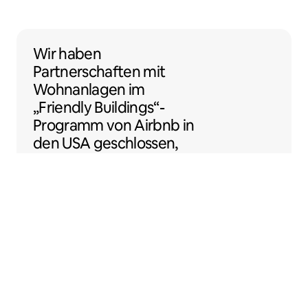
Wir haben Partnerschaften mit Wohnanlage
Wir haben
Partnerschaften
mit
Wohnanlagen
im
„Friendly Buildings“-
Programm von Airbnb in
den USA geschlossen,
damit du noch einfacher
als Gastgeber:in loslegen
kannst.
Sentral Apartments
Denver, Colorado, USA