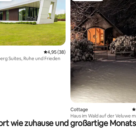
Durchschnittliche Bewertung: 4,95 von 5, 
4,95 (38)
erg Suites, Ruhe und Frieden
Bewertung: 5 von 5, 118 Bewertungen
Cottage
D
Haus im Wald auf der Veluwe m
rt wie zuhause und großartige Monats
Holzofen.