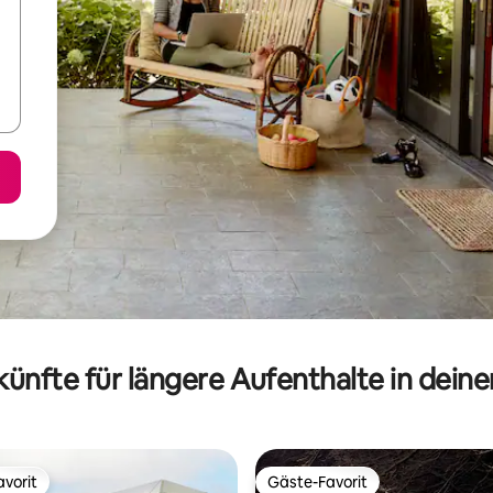
ünfte für längere Aufenthalte in dein
vorit
Gäste-Favorit
vorit
Gäste-Favorit