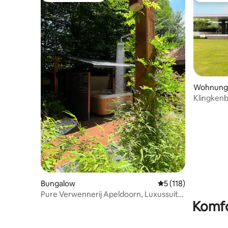
Wohnung
Klingkenb
Bungalow
Durchschnittliche 
5 (118)
Pure Verwennerij Apeldoorn, Luxussuite
Komfo
mit Whirlpool