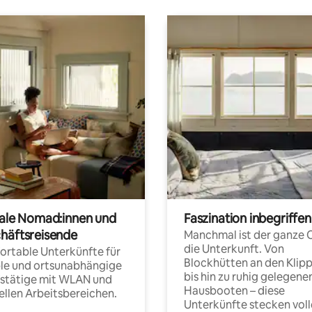
tale Nomad:innen und
Faszination inbegriffen
häftsreisende
Manchmal ist der ganze 
die Unterkunft. Von
rtable Unterkünfte für
Blockhütten an den Klip
ble und ortsunabhängige
bis hin zu ruhig gelegene
fstätige mit WLAN und
Hausbooten – diese
ellen Arbeitsbereichen.
Unterkünfte stecken voll