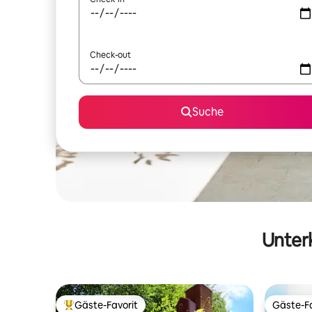
Check-out
Suche
Unterk
Gäste-Favorit
Gäste-Fa
Beliebter Gäste-Favorit.
Gäste-Fa