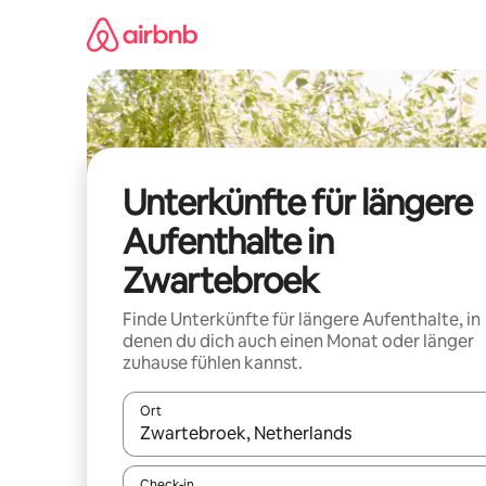
Zu
Inhalten
springen
Unterkünfte für längere
Aufenthalte in
Zwartebroek
Finde Unterkünfte für längere Aufenthalte, in
denen du dich auch einen Monat oder länger
zuhause fühlen kannst.
Ort
Wenn Ergebnisse verfügbar sind, navigiere mit d
Check-in