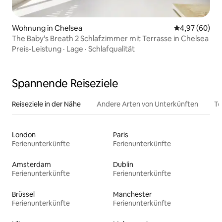
Wohnung in Chelsea
Durchschnittl
4,97 (60)
The Baby's Breath 2 Schlafzimmer mit Terrasse in Chelsea
Preis-Leistung
·
Lage
·
Schlafqualität
Spannende Reiseziele
Reiseziele in der Nähe
Andere Arten von Unterkünften
To
London
Paris
Ferienunterkünfte
Ferienunterkünfte
Amsterdam
Dublin
Ferienunterkünfte
Ferienunterkünfte
Brüssel
Manchester
Ferienunterkünfte
Ferienunterkünfte