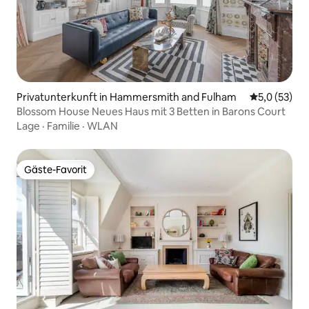
Privatunterkunft in Hammersmith and Fulham
Durchschnit
5,0 (53)
Blossom House Neues Haus mit 3 Betten in Barons Court
Lage
·
Familie
·
WLAN
Gäste-Favorit
Gäste-Favorit