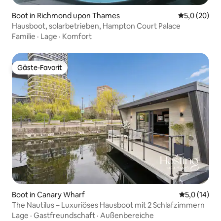
Boot in Richmond upon Thames
Durchschnit
5,0 (20)
Hausboot, solarbetrieben, Hampton Court Palace
Familie
·
Lage
·
Komfort
Gäste-Favorit
Gäste-Favorit
Boot in Canary Wharf
Durchschnit
5,0 (14)
The Nautilus – Luxuriöses Hausboot mit 2 Schlafzimmern
Lage
·
Gastfreundschaft
·
Außenbereiche