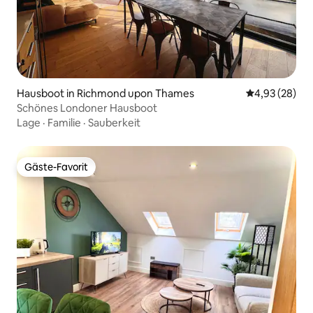
Hausboot in Richmond upon Thames
Durchschnittl
4,93 (28)
Schönes Londoner Hausboot
Lage
·
Familie
·
Sauberkeit
Gäste-Favorit
Gäste-Favorit