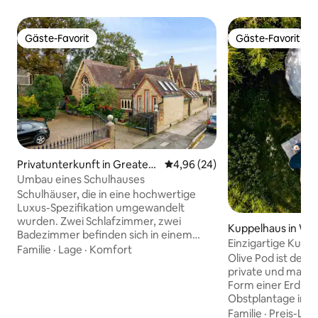
Gäste-Favorit
Gäste-Favorit
Gäste-Favorit
Gäste-Favorit
Privatunterkunft in Greater
Durchschnittliche Bewertung: 
4,96 (24)
London
Umbau eines Schulhauses
Schulhäuser, die in eine hochwertige
Luxus-Spezifikation umgewandelt
wurden. Zwei Schlafzimmer, zwei
Kuppelhaus in Wes
Badezimmer befinden sich in einem
y
Einzigartige Kuppe
Wendeltreppenhaus über einem
Familie
·
Lage
·
Komfort
Whirlpool | Surrey
Olive Pod ist der 
wunderschön gestalteten offenen
private und maler
Bereich mit einer modernen Küche und
Form einer Erdkup
einem Wohnbereich. Ein einzigartiges
Obstplantage in S
und schönes Anwesen, in dem alle
einem eigenen, ab
Familie
·
Preis-Lei
Geräte vorhanden sind, die man für