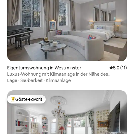
Eigentumswohnung in Westminster
Durchschnit
5,0 (11)
Luxus-Wohnung mit Klimaanlage in der Nähe des
Buckingham Palace
Lage
·
Sauberkeit
·
Klimaanlage
Gäste-Favorit
Beliebter Gäste-Favorit.