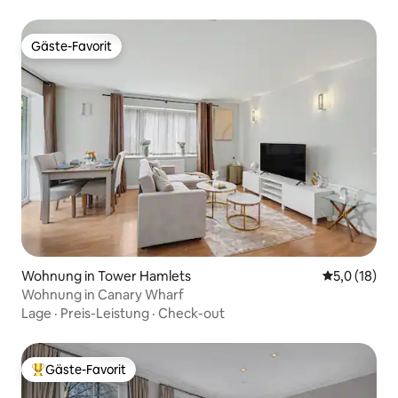
Gäste-Favorit
Gäste-Favorit
Wohnung in Tower Hamlets
Durchschnit
5,0 (18)
Wohnung in Canary Wharf
Lage
·
Preis-Leistung
·
Check-out
Gäste-Favorit
Beliebter Gäste-Favorit.