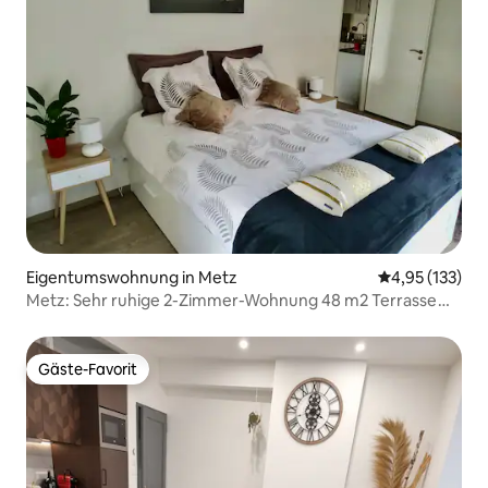
Eigentumswohnung in Metz
Durchschnittl
4,95 (133)
Metz: Sehr ruhige 2-Zimmer-Wohnung 48 m2 Terrasse
Garage
Gäste-Favorit
Gäste-Favorit