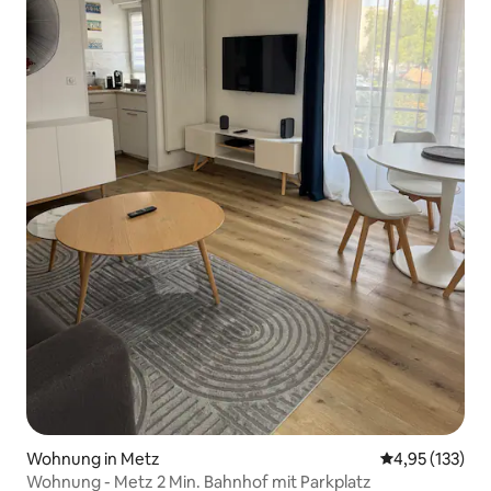
Wohnung in Metz
Durchschnittl
4,95 (133)
Wohnung - Metz 2 Min. Bahnhof mit Parkplatz