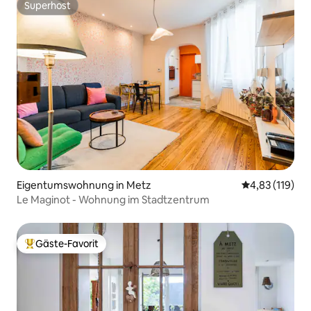
Superhost
Superhost
Eigentumswohnung in Metz
Durchschnittl
4,83 (119)
Le Maginot - Wohnung im Stadtzentrum
Gäste-Favorit
Beliebter Gäste-Favorit.