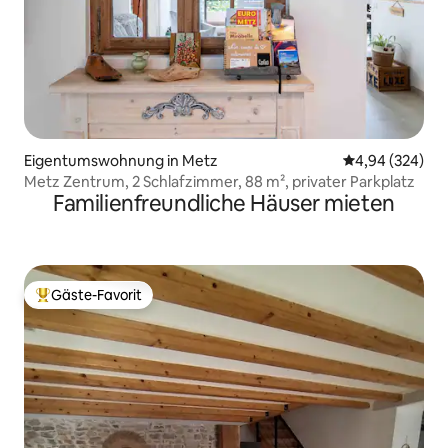
Eigentumswohnung in Metz
Durchschnittli
4,94 (324)
Metz Zentrum, 2 Schlafzimmer, 88 m², privater Parkplatz
Familienfreundliche Häuser mieten
Gäste-Favorit
Beliebter Gäste-Favorit.