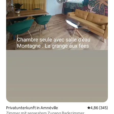
Privatunterkunft in Amnéville
Durchschnittli
4,86 (345)
Zimmer mit separatem Zugang Badezimmer