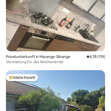
Privatunterkunft in Marange-Silvange
Durchschnittl
4,78 (119)
Vermietung für das Wochenende
Gäste-Favorit
Beliebter Gäste-Favorit.