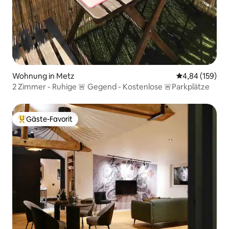
Wohnung in Metz
Durchschnittli
4,84 (159)
2 Zimmer - Ruhige 🚨 Gegend - Kostenlose 🚨Parkplätze
Gäste-Favorit
Beliebter Gäste-Favorit.