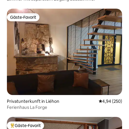
Gäste-Favorit
Gäste-Favorit
Privatunterkunft in Liéhon
Durchschnittli
4,94 (250)
Ferienhaus La Forge
Gäste-Favorit
Beliebter Gäste-Favorit.