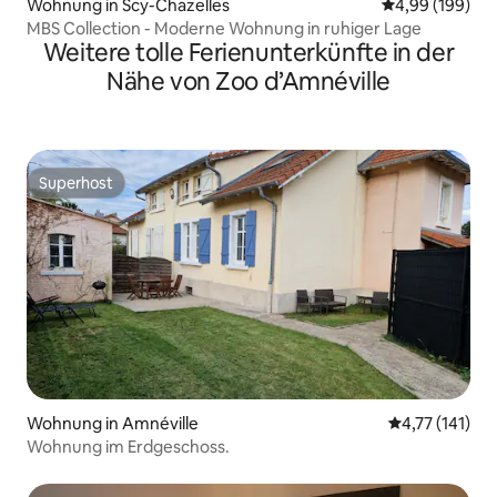
Wohnung in Scy-Chazelles
Durchschnittli
4,99 (199)
MBS Collection - Moderne Wohnung in ruhiger Lage
Weitere tolle Ferienunterkünfte in der
Nähe von Zoo d’Amnéville
Superhost
Superhost
Wohnung in Amnéville
Durchschnittl
4,77 (141)
Wohnung im Erdgeschoss.