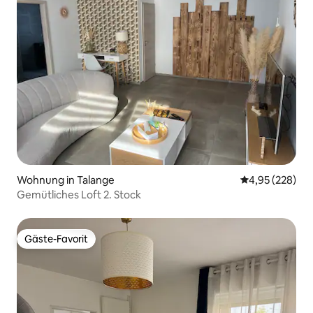
Wohnung in Talange
Durchschnittli
4,95 (228)
Gemütliches Loft 2. Stock
Gäste-Favorit
Gäste-Favorit