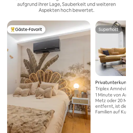
aufgrund ihrer Lage, Sauberkeit und weiteren
Aspekten hoch bewertet.
Gäste-Favorit
Superhost
Beliebter Gäste-Favorit.
Superhost
Privatunterkunft 
ange
Triplex Amnéville 
Thermen zu Fuß
1 Minute von Amné
Metz oder 20 Min
entfernt, ist dieses
Familien auf Kurz
Aufenthalte in Amn
Grenzgänger auf Reis
Highlights - 2 Sch