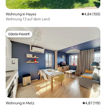
Wohnung in Hayes
Durchschnittli
4,84 (100)
Wohnung T2 auf dem Land
Gäste-Favorit
Gäste-Favorit
Wohnung in Metz
Durchschnittl
4,87 (119)