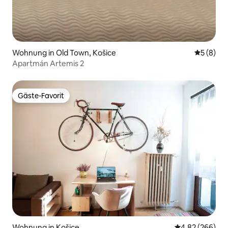
Wohnung in Old Town, Košice
Durchschn
5 (8)
Apartmán Artemis 2
Gäste-Favorit
Gäste-Favorit
Wohnung in Košice
Durchschnittli
4,82 (266)