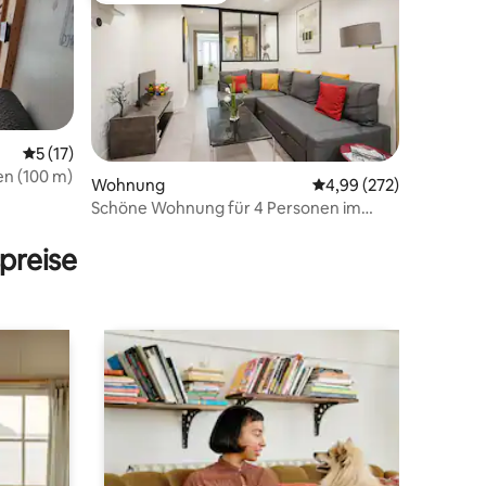
Durchschnittliche Bewertung: 5 von 5, 17 Bewertungen
5 (17)
en (100 m)
25 Bewertungen
Wohnung
Durchschnittliche Bew
4,99 (272)
Schöne Wohnung für 4 Personen im
Dorfzentrum
preise