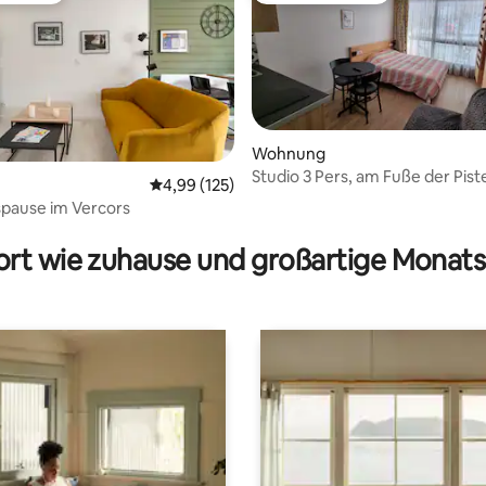
Wohnung
Studio 3 Pers, am Fuße der Pist
Durchschnittliche Bewertung: 4,99 von 5, 1
4,99 (125)
pause im Vercors
ertung: 4,92 von 5, 52 Bewertungen
rt wie zuhause und großartige Monats