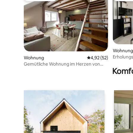
Wohnung
Erholungs
Wohnung
Durchschnittliche Bew
4,92 (52)
Gemütliche Wohnung im Herzen von
Komfo
Villard de Lans