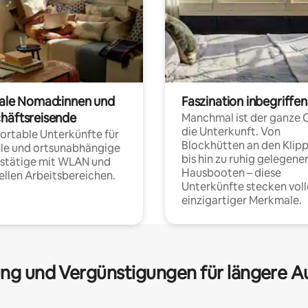
tale Nomad:innen und
Faszination inbegriffen
häftsreisende
Manchmal ist der ganze 
die Unterkunft. Von
rtable Unterkünfte für
Blockhütten an den Klip
ble und ortsunabhängige
bis hin zu ruhig gelegene
fstätige mit WLAN und
Hausbooten – diese
ellen Arbeitsbereichen.
Unterkünfte stecken voll
einzigartiger Merkmale.
ng und Vergünstigungen für längere A