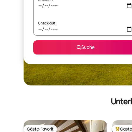
Check-out
Suche
Unterk
Gäste-Favorit
Gäste
Gäste-Favorit
Beliebte