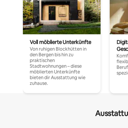
Voll möblierte Unterkünfte
Digi
Gesc
Von ruhigen Blockhütten in
den Bergen bis hin zu
Komfo
praktischen
flexi
Stadtwohnungen – diese
Beru
möblierten Unterkünfte
spezi
bieten dir Ausstattung wie
zuhause.
Ausstattu