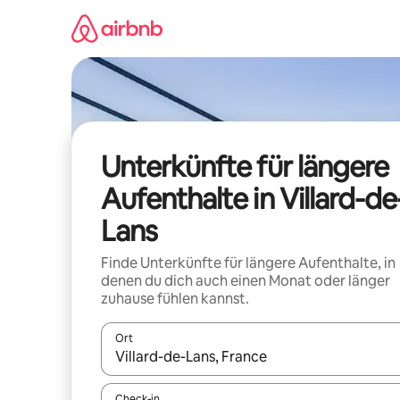
Zu
Inhalten
springen
Unterkünfte für längere
Aufenthalte in Villard-de
Lans
Finde Unterkünfte für längere Aufenthalte, in
denen du dich auch einen Monat oder länger
zuhause fühlen kannst.
Ort
Wenn Ergebnisse verfügbar sind, navigiere mit d
Check-in