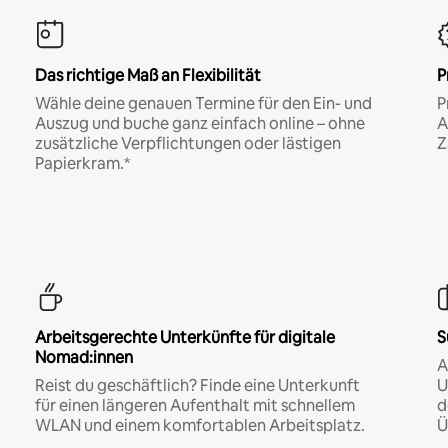
Das richtige Maß an Flexibilität
P
Wähle deine genauen Termine für den Ein- und
P
Auszug und buche ganz einfach online – ohne
A
zusätzliche Verpflichtungen oder lästigen
Z
Papierkram.*
Arbeitsgerechte Unterkünfte für digitale
S
Nomad:innen
A
Reist du geschäftlich? Finde eine Unterkunft
U
für einen längeren Aufenthalt mit schnellem
d
WLAN und einem komfortablen Arbeitsplatz.
Ü