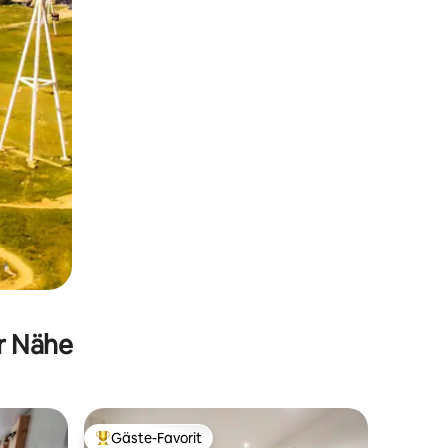
er Nähe
Gäste-Favorit
Beliebter Gäste-Favorit.