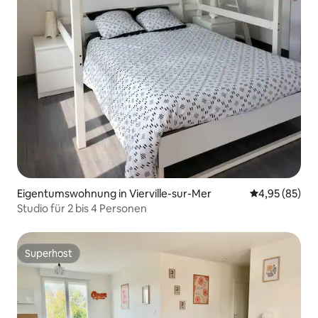
Eigentumswohnung in Vierville-sur-Mer
Durchschnittl
4,95 (85)
Studio für 2 bis 4 Personen
Superhost
Superhost