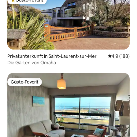
Gäste-Favorit
Beliebter Gäste-Favorit.
Privatunterkunft in Saint-Laurent-sur-Mer
Durchschnitt
4,9 (188)
Die Gärten von Omaha
Gäste-Favorit
Gäste-Favorit