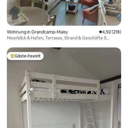
Wohnung in Grandcamp-Maisy
Durchschnittl
4,92 (218)
Meerblick & Hafen, Terrasse, Strand & Geschäfte 5
Minuten entfernt
Gäste-Favorit
Beliebter Gäste-Favorit.