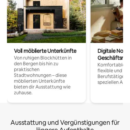
Voll möblierte Unterkünfte
Digitale Noma
Geschäftsrei
Von ruhigen Blockhütten in
den Bergen bis hin zu
Komfortable Un
praktischen
flexible und o
Stadtwohnungen – diese
Berufstätige 
möblierten Unterkünfte
speziellen Arbe
bieten dir Ausstattung wie
zuhause.
Ausstattung und Vergünstigungen für