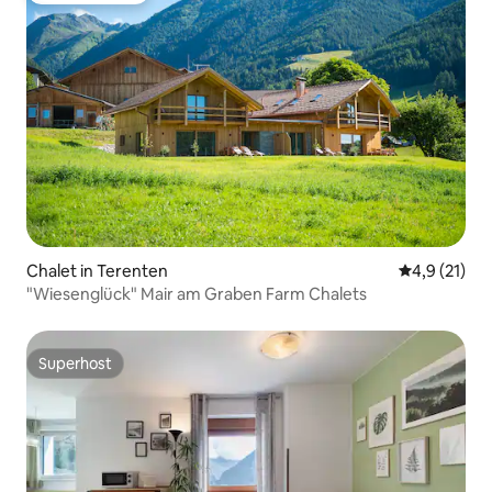
Chalet in Terenten
Durchschnit
4,9 (21)
"Wiesenglück" Mair am Graben Farm Chalets
Superhost
Superhost