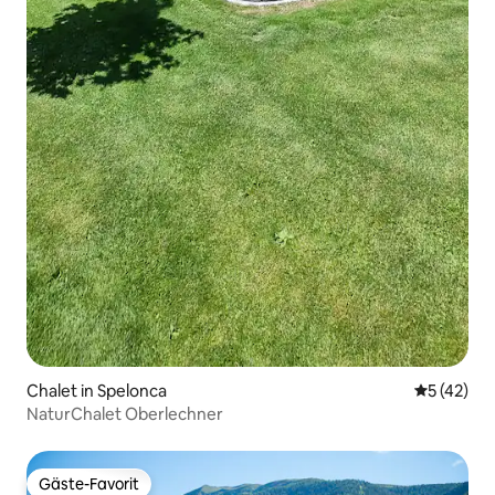
Chalet in Spelonca
Durchschn
5 (42)
NaturChalet Oberlechner
Gäste-Favorit
Gäste-Favorit