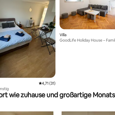
wertung: 4,9 von 5, 10 Bewertungen
Villa
GoodLife Holiday House – Famil
Freund:innen
Durchschnittliche Bewertung: 4,71 von 5, 
4,71 (31)
nstig
rt wie zuhause und großartige Monats