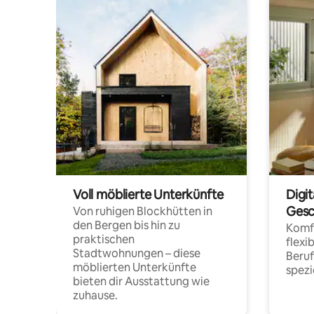
Voll möblierte Unterkünfte
Digi
Gesc
Von ruhigen Blockhütten in
den Bergen bis hin zu
Komfo
praktischen
flexi
Stadtwohnungen – diese
Beru
möblierten Unterkünfte
spezi
bieten dir Ausstattung wie
zuhause.