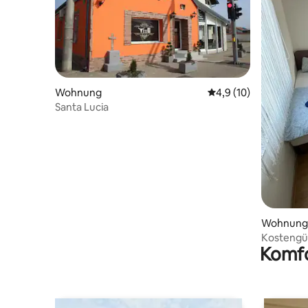
Wohnung
Durchschnittliche Be
4,9 (10)
Santa Lucia
Wohnung
Kostengü
Komfo