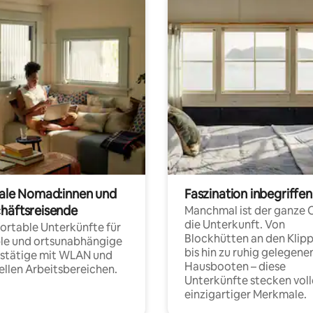
tale Nomad:innen und
Faszination inbegriffen
häftsreisende
Manchmal ist der ganze 
die Unterkunft. Von
rtable Unterkünfte für
Blockhütten an den Klip
ble und ortsunabhängige
bis hin zu ruhig gelegene
fstätige mit WLAN und
Hausbooten – diese
ellen Arbeitsbereichen.
Unterkünfte stecken voll
einzigartiger Merkmale.