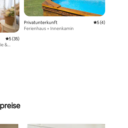
Privatunterkunft
Durchschnittlich
5 (4)
Ferienhaus + Innenkamin
Durchschnittliche Bewertung: 5 von 5, 35 Bewertungen
5 (35)
ie &
31 Bewertungen
preise