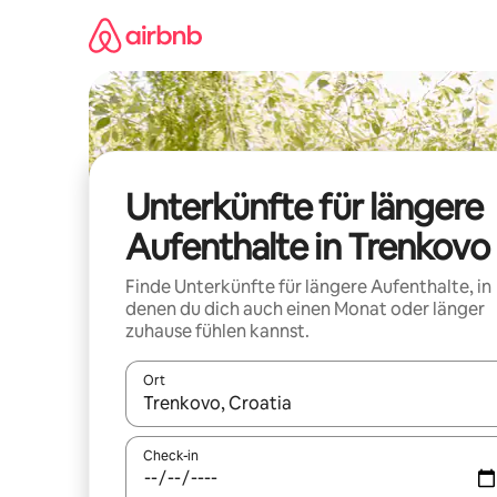
Zu
Inhalten
springen
Unterkünfte für längere
Aufenthalte in Trenkovo
Finde Unterkünfte für längere Aufenthalte, in
denen du dich auch einen Monat oder länger
zuhause fühlen kannst.
Ort
Wenn Ergebnisse verfügbar sind, navigiere mit d
Check-in