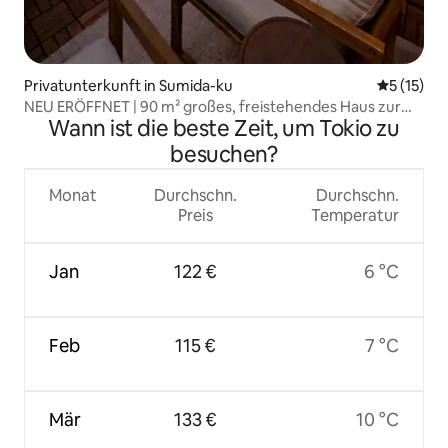
Privatunterkunft in Sumida-ku
Durchschn
5 (15)
NEU ERÖFFNET | 90 m² großes, freistehendes Haus zur
Wann ist die beste Zeit, um Tokio zu
alleinigen Nutzung | 9 Minuten von Asakusa entfernt |
Kostenlose Parkplätze | 2 Stationen, 6 Minuten von der
besuchen?
Skytree-Station entfernt | Platz für 8 Personen
Monat
Durchschn.
Durchschn.
Preis
Temperatur
Jan
122 €
6 °C
Feb
115 €
7 °C
Mär
133 €
10 °C