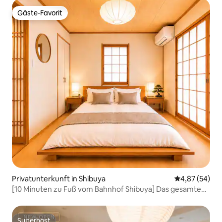
Gäste-Favorit
Gäste-Favorit
Privatunterkunft in Shibuya
Durchschnittl
4,87 (54)
[10 Minuten zu Fuß vom Bahnhof Shibuya] Das gesamte
Gebäude kann gemietet werden/5 Zimmer/für bis zu 11
Personen/2 Badezimmer/kostenloser Parkplatz
Superhost