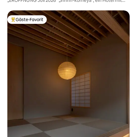
„ERÖFFNUNG Juli 2026“ „innnn-komeya“, ein Hotel mit
einem Gebäude, 5 Minuten vom Bahnhof Ikebukuro und 2
Minuten vom Bahnhof Higashi-Nagasaki entfernt
Gäste-Favorit
Beliebter Gäste-Favorit.