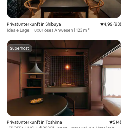
Privatunterkunft in Shibuya
Durchschnittl
4,99 (93)
Ideale Lage! | luxuriöses Anwesen | 123 m ²
Superhost
Superhost
Privatunterkunft in Toshima
Durchsch
5 (4)