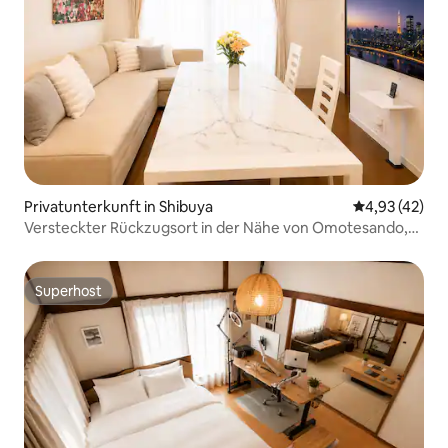
Privatunterkunft in Shibuya
Durchschnitt
4,93 (42)
Versteckter Rückzugsort in der Nähe von Omotesando,
Harajuku und Shibuya
Superhost
Superhost