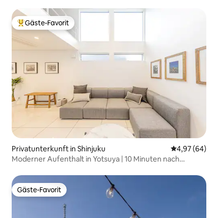
15 Minuten von Shinjuku, Shimokitazawa zu Fuß
erreichbar, 186 m² (2000 sqft), 5 Schlafzimmer, 2 Duschen
Gäste-Favorit
Beliebter Gäste-Favorit.
Privatunterkunft in Shinjuku
Durchschnittl
4,97 (64)
Moderner Aufenthalt in Yotsuya | 10 Minuten nach
Shinjuku
Gäste-Favorit
Gäste-Favorit