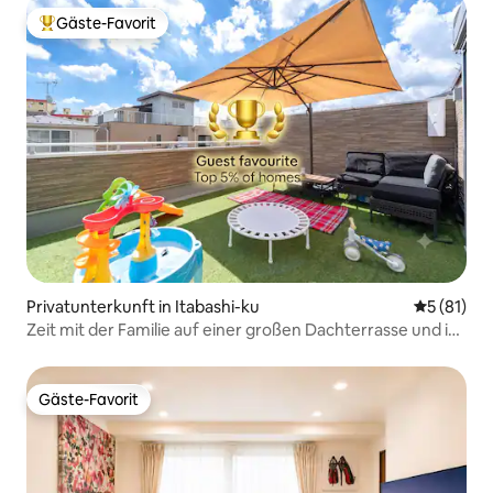
Kita-Senju｜KK
Gäste-Favorit
Beliebter Gäste-Favorit.
Privatunterkunft in Itabashi-ku
Durchschn
5 (81)
Zeit mit der Familie auf einer großen Dachterrasse und in
einem geräumigen Wohnzimmer | Gegend von Ikebukuro
| 3 Schlafzimmer | 7 Betten | Dachterrasse
Gäste-Favorit
Gäste-Favorit