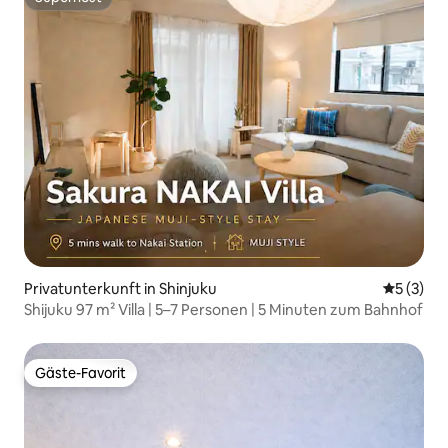
Superhost
Privatunterkunft in Shinjuku
Durchsch
5 (3)
Shijuku 97 m² Villa | 5–7 Personen | 5 Minuten zum Bahnhof
Gäste-Favorit
Gäste-Favorit