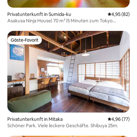
Privatunterkunft in Sumida-ku
Durchschnittl
4,95 (82)
Asakusa Ninja House| 70 m² |5 Minuten zum Tokyo
Skytree!
Gäste-Favorit
Gäste-Favorit
Privatunterkunft in Mitaka
Durchschnittl
4,96 (77)
Schöner Park. Viele leckere Geschäfte. Shibuya 25m.