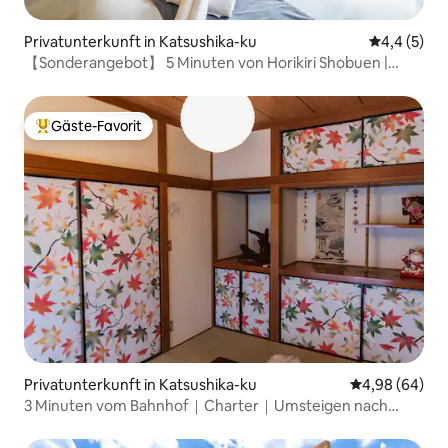
Privatunterkunft in Katsushika-ku
Durchschni
4,4 (5)
【Sonderangebot】 5 Minuten von Horikiri Shobuen |
Geräumige 1LDK-Einfamilienhäuser | Maximal 8 Personen
| Unbegrenzter Zugang zum Fitnessstudio | Für Familien
und Gruppen
Gäste-Favorit
Beliebter Gäste-Favorit.
Privatunterkunft in Katsushika-ku
Durchschnittl
4,98 (64)
3 Minuten vom Bahnhof｜Charter｜Umsteigen nach
Asakusa/Ueno/Ginza/Roppongi/Shibuya nicht
erforderlich｜9 Personen｜Direktbus nach Haneda｜