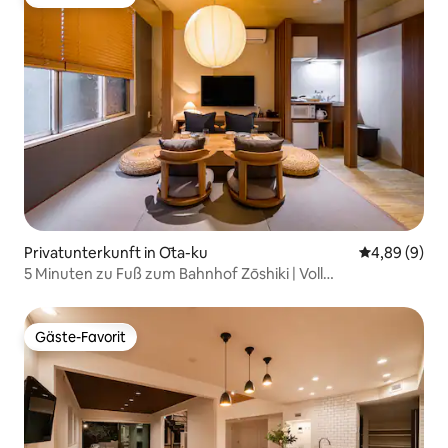
Gäste-Favorit
Privatunterkunft in Ōta-ku
Durchschnitt
4,89 (9)
5 Minuten zu Fuß zum Bahnhof Zōshiki | Voll
ausgestatteter Arbeitsbereich | Unbegrenzter Zugang zu
Fitnessraum und Pool | Freistehendes Haus zur Miete für
bis zu 4 Personen | Langzeitaufenthalte willkommen
Gäste-Favorit
Gäste-Favorit