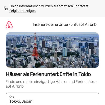
Zu
Einige Informationen wurden automatisch übersetzt. 
Inhalten
Original anzeigen
springen
Inseriere deine Unterkunft auf Airbnb
Häuser als Ferienunterkünfte in Tokio
Finde und miete einzigartige Häuser und Ferienhäuser
auf Airbnb.
Ort
Wenn Ergebnisse verfügbar sind, navigiere mit den Pfeiltaste