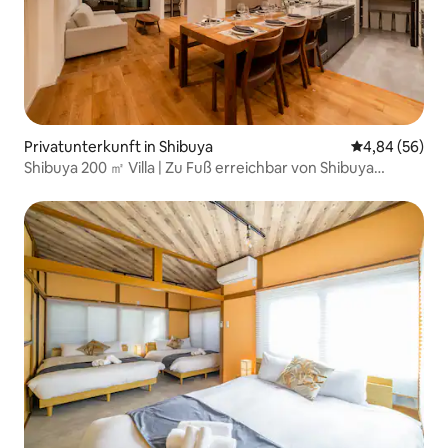
Privatunterkunft in Shibuya
Durchschnittl
4,84 (56)
Shibuya 200 ㎡ Villa | Zu Fuß erreichbar von Shibuya
Scramble | Max. 18 Personen | 6 Schlafzimmer | Parkplatz
vorhanden