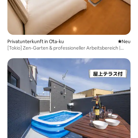
Privatunterkunft in Ōta-ku
Neue Unt
Neu
[Tokio] Zen-Garten & professioneller Arbeitsbereich |
Sauna & Fitnessraum