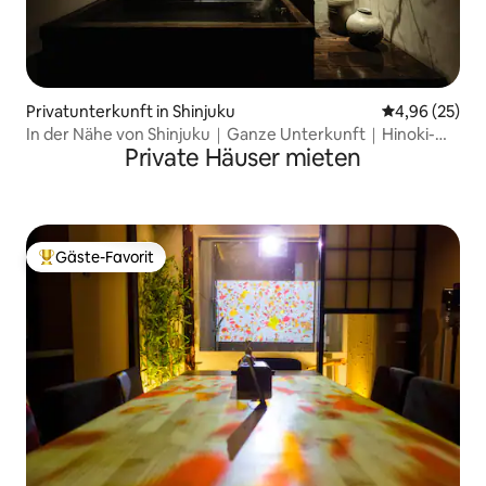
Privatunterkunft in Shinjuku
Durchschnittl
4,96 (25)
In der Nähe von Shinjuku｜Ganze Unterkunft｜Hinoki-
Private Häuser mieten
Bad｜5 Personen
Gäste-Favorit
Beliebter Gäste-Favorit.