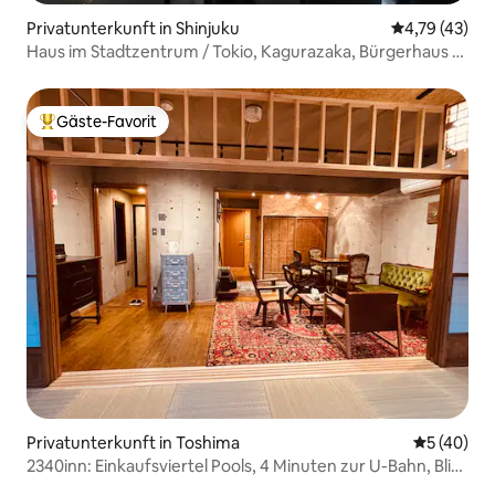
Privatunterkunft in Shinjuku
Durchschnitt
4,79 (43)
Haus im Stadtzentrum / Tokio, Kagurazaka, Bürgerhaus /
Renovierter Friseursalon / 48 Teemäuse / B090
Gäste-Favorit
Beliebter Gäste-Favorit.
Privatunterkunft in Toshima
Durchschni
5 (40)
2340inn: Einkaufsviertel Pools, 4 Minuten zur U-Bahn, Blick
auf den Fuji vom Dach, schönes Design 55 Quadratmeter,