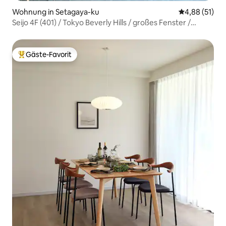
Wohnung in Setagaya-ku
Durchschnitt
4,88 (51)
Seijo 4F (401) / Tokyo Beverly Hills / großes Fenster /
Shibuya / Shinjuku / Berühmtheit / schöne Aussicht /
Himmel / Kunst
Gäste-Favorit
Beliebter Gäste-Favorit.