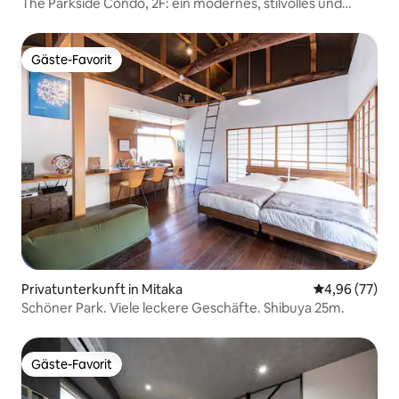
The Parkside Condo, 2F: ein modernes, stilvolles und
raffiniertes Zimmer im japanischen Stil
Gäste-Favorit
Gäste-Favorit
Privatunterkunft in Mitaka
Durchschnittl
4,96 (77)
Schöner Park. Viele leckere Geschäfte. Shibuya 25m.
Gäste-Favorit
Gäste-Favorit