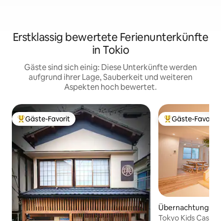
Erstklassig bewertete Ferienunterkünfte
in Tokio
Gäste sind sich einig: Diese Unterkünfte werden
aufgrund ihrer Lage, Sauberkeit und weiteren
Aspekten hoch bewertet.
Gäste-Favorit
Gäste-Favorit
Beliebter Gäste-Favorit.
Beliebter Gäste-F
Übernachtungsmög
Nakano-ku
Tokyo Kids Castle 