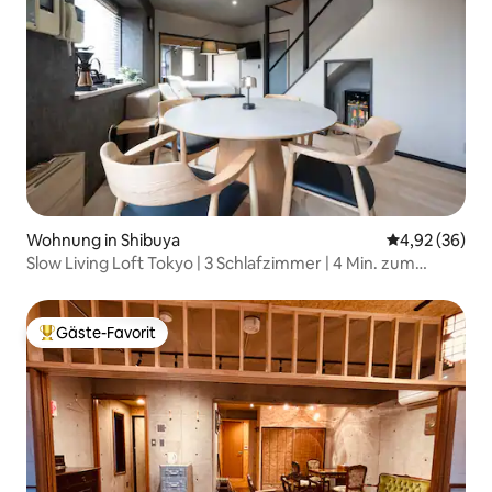
Wohnung in Shibuya
Durchschnittl
4,92 (36)
Slow Living Loft Tokyo | 3 Schlafzimmer | 4 Min. zum
Bahnhof
Gäste-Favorit
Beliebter Gäste-Favorit.