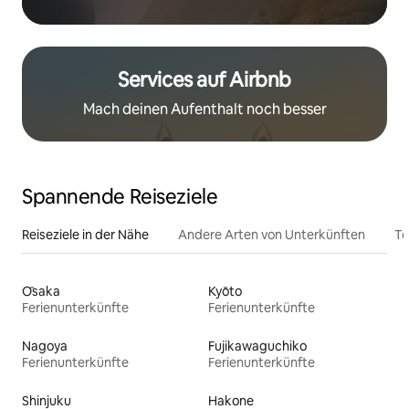
Services auf Airbnb
Mach deinen Aufenthalt noch besser
Spannende Reiseziele
Reiseziele in der Nähe
Andere Arten von Unterkünften
To
Ōsaka
Kyōto
Ferienunterkünfte
Ferienunterkünfte
Nagoya
Fujikawaguchiko
Ferienunterkünfte
Ferienunterkünfte
Shinjuku
Hakone