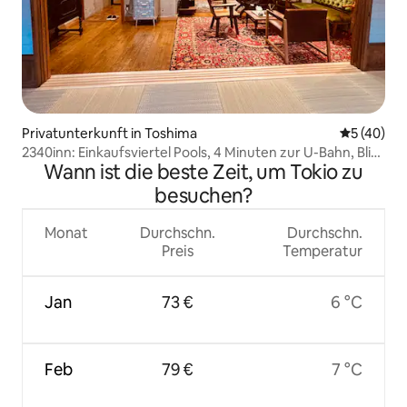
Privatunterkunft in Toshima
Durchschni
5 (40)
2340inn: Einkaufsviertel Pools, 4 Minuten zur U-Bahn, Blick
Wann ist die beste Zeit, um Tokio zu
auf den Fuji vom Dach, schönes Design 55 Quadratmeter,
japanischer Tatami + Wohnzimmer, 2 Bäder
besuchen?
Monat
Durchschn.
Durchschn.
Preis
Temperatur
Jan
73 €
6 °C
Feb
79 €
7 °C