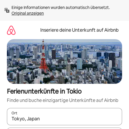
Zu
Einige Informationen wurden automatisch übersetzt. 
Inhalten
Original anzeigen
springen
Inseriere deine Unterkunft auf Airbnb
Ferienunterkünfte in Tokio
Finde und buche einzigartige Unterkünfte auf Airbnb
Ort
Wenn Ergebnisse verfügbar sind, navigiere mit den Pfeiltaste