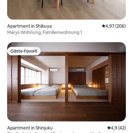
Apartment in Shibuya
Durchschnittli
4,97 (206)
Marys Wohnung, Familienwohnung 1
Gäste-Favorit
Gäste-Favorit
Apartment in Shinjuku
Durchschnit
4,9 (42)