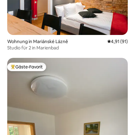
Wohnung in Mariánské Lázně
Durchschnitt
4,91 (91)
Studio für 2 in Marienbad
Gäste-Favorit
Beliebter Gäste-Favorit.