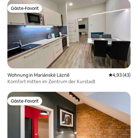
Gäste-Favorit
Gäste-Favorit
Wohnung in Mariánské Lázně
Durchschnitt
4,93 (43)
Komfort mitten im Zentrum der Kurstadt
Gäste-Favorit
Gäste-Favorit