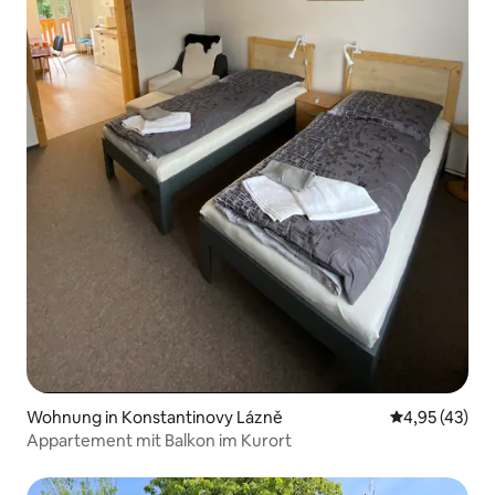
Wohnung in Konstantinovy Lázně
Durchschnitt
4,95 (43)
Appartement mit Balkon im Kurort