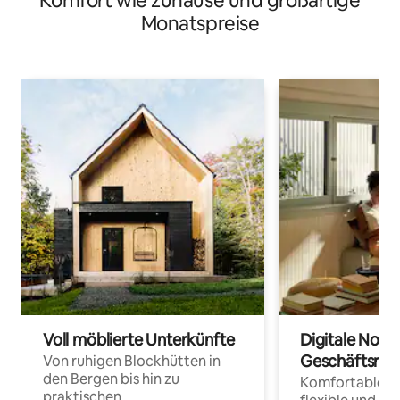
Komfort wie zuhause und großartige
Monatspreise
Voll möblierte Unterkünfte
Digitale Noma
Geschäftsrei
Von ruhigen Blockhütten in
den Bergen bis hin zu
Komfortable Un
praktischen