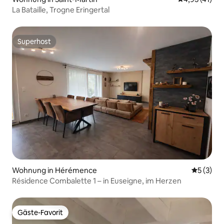
La Bataille, Trogne Eringertal
Superhost
Superhost
Wohnung in Hérémence
Durchsch
5 (3)
Résidence Combalette 1 – in Euseigne, im Herzen
Gäste-Favorit
Gäste-Favorit