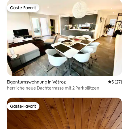
Gäste-Favorit
Gäste-Favorit
Eigentumswohnung in Vétroz
Durchschn
5 (27)
herrliche neue Dachterrasse mit 2 Parkplätzen
Gäste-Favorit
Gäste-Favorit