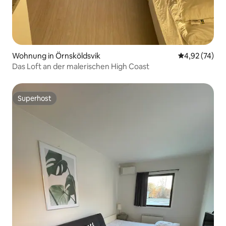
Wohnung in Örnsköldsvik
Durchschnitt
4,92 (74)
Das Loft an der malerischen High Coast
Superhost
Superhost