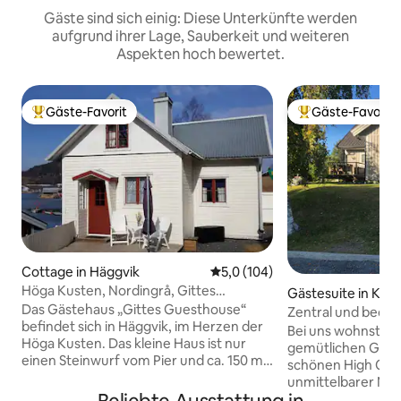
Gäste sind sich einig: Diese Unterkünfte werden
aufgrund ihrer Lage, Sauberkeit und weiteren
Aspekten hoch bewertet.
Gäste-Favorit
Gäste-Favorit
Beliebter Gäste-Favorit.
Beliebter Gäste-F
Cottage in Häggvik
Durchschnittliche Bewertung: 
5,0 (104)
Höga Kusten, Nordingrå, Gittes
Gästesuite in Kra
Gästehaus.
Das Gästehaus „Gittes Guesthouse“
Zentral und bequ
befindet sich in Häggvik, im Herzen der
Höga Kusten woh
Bei uns wohnst d
Höga Kusten. Das kleine Haus ist nur
gemütlichen Gäste
einen Steinwurf vom Pier und ca. 150 m
schönen High Coas
vom Yachthafen entfernt. Auf der
unmittelbarer Nähe zu v
Vorderseite befindet sich ein kleinerer
Ausflügen, Schw