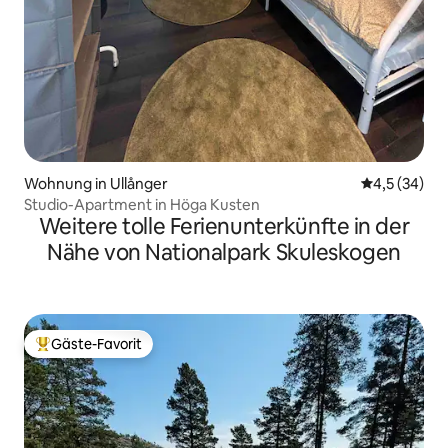
Wohnung in Ullånger
Durchschnit
4,5 (34)
Studio-Apartment in Höga Kusten
Weitere tolle Ferienunterkünfte in der
Nähe von Nationalpark Skuleskogen
Gäste-Favorit
Beliebter Gäste-Favorit.