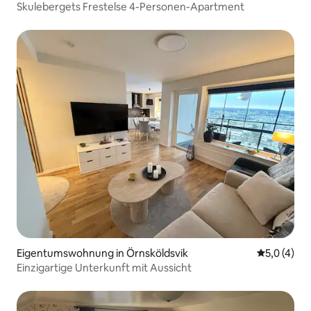
Skulebergets Frestelse 4-Personen-Apartment
Eigentumswohnung in Örnsköldsvik
Durchschni
5,0 (4)
Einzigartige Unterkunft mit Aussicht