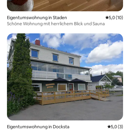
Eigentumswohnung in Staden
Durchschnit
5,0 (10)
Schöne Wohnung mit herrlichem Blick und Sauna
Eigentumswohnung in Docksta
Durchschni
5,0 (3)