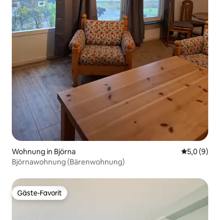
Wohnung in Björna
Durchschni
5,0 (9)
Björnawohnung (Bärenwohnung)
Gäste-Favorit
Gäste-Favorit