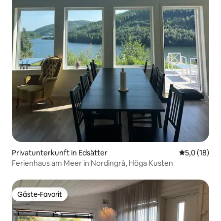
Privatunterkunft in Edsätter
Durchschnit
5,0 (18)
Ferienhaus am Meer in Nordingrå, Höga Kusten
Gäste-Favorit
Gäste-Favorit