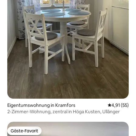
Eigentumswohnung in Kramfors
Durchschnitt
4,91 (55)
2-Zimmer-Wohnung, zentral in Höga Kusten, Ullånger
Gäste-Favorit
Gäste-Favorit