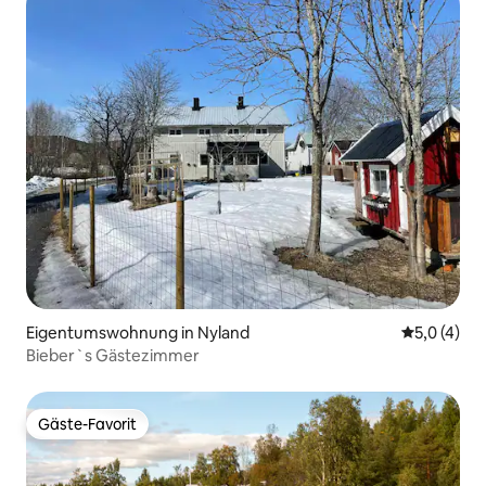
Eigentumswohnung in Nyland
Durchschni
5,0 (4)
Bieber`s Gästezimmer
Gäste-Favorit
Gäste-Favorit