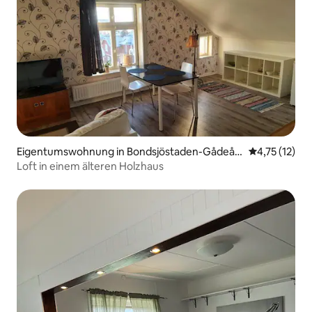
Eigentumswohnung in Bondsjöstaden-Gådeås
Durchschnitt
4,75 (12)
taden
Loft in einem älteren Holzhaus