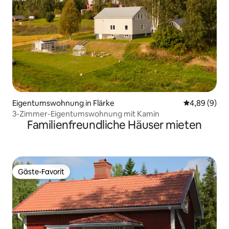
Eigentumswohnung in Flärke
Durchschnitt
4,89 (9)
3-Zimmer-Eigentumswohnung mit Kamin
Familienfreundliche Häuser mieten
Gäste-Favorit
Gäste-Favorit