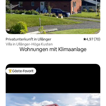
Privatunterkunft in Ullånger
Durchschnittl
4,97 (70)
Villa in Ullånger-Höga Kusten
Wohnungen mit Klimaanlage
Gäste-Favorit
Beliebter Gäste-Favorit.