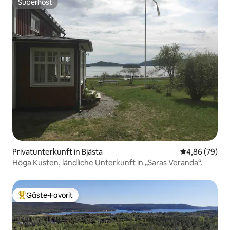
Superhost
Superhost
Privatunterkunft in Bjästa
Durchschnittl
4,86 (79)
Höga Kusten, ländliche Unterkunft in „Saras Veranda“.
Gäste-Favorit
Beliebter Gäste-Favorit.