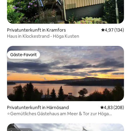
Privatunterkunft in Kramfors
Durchschnittl
4,97 (134)
Haus in Klockestrand - Höga Kusten
Gäste-Favorit
Gäste-Favorit
Privatunterkunft in Härnösand
Durchschnittli
4,83 (208)
⭐️Gemütliches Gästehaus am Meer & Tor zur Höga
Kusten