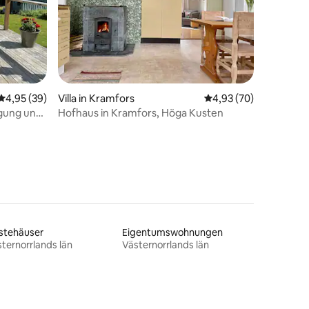
23 Bewertungen
Durchschnittliche Bewertung: 4,95 von 5, 39 Bewertungen
4,95 (39)
Villa in Kramfors
Durchschnittliche Be
4,93 (70)
igung und
Hofhaus in Kramfors, Höga Kusten
stehäuser
Eigentumswohnungen
ternorrlands län
Västernorrlands län