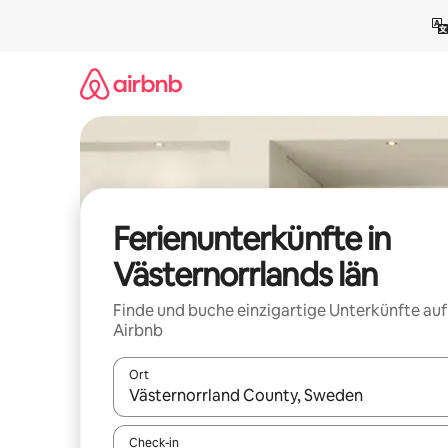
Zu
Inhalten
springen
Ferienunterkünfte in
Västernorrlands län
Finde und buche einzigartige Unterkünfte auf
Airbnb
Ort
Wenn Ergebnisse verfügbar sind, navigiere mit d
Check-in