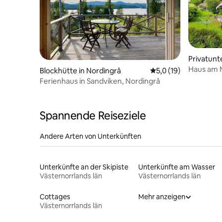
Privatunt
Haus am M
Blockhütte in Nordingrå
Durchschnittliche B
5,0 (19)
Ferienhaus in Sandviken, Nordingrå
Spannende Reiseziele
Andere Arten von Unterkünften
Unterkünfte an der Skipiste
Unterkünfte am Wasser
Västernorrlands län
Västernorrlands län
Cottages
Mehr anzeigen
Västernorrlands län