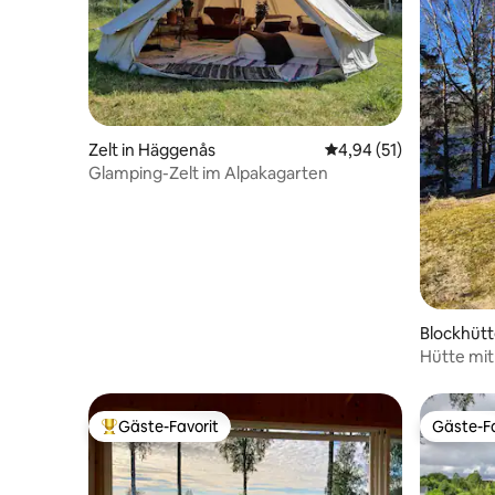
Zelt in Häggenås
Durchschnittliche Bew
4,94 (51)
Glamping-Zelt im Alpakagarten
Blockhütt
Hütte mit
Gäste-Favorit
Gäste-Fa
Beliebter Gäste-Favorit.
Gäste-Fa