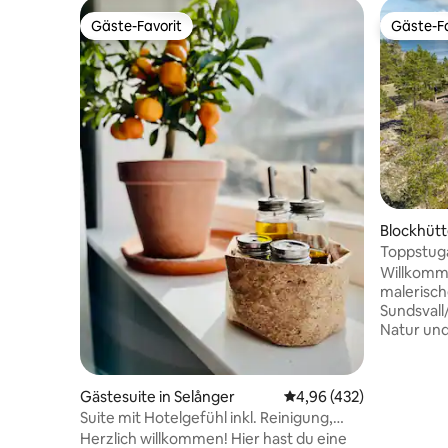
Gäste-Favorit
Gäste-Fa
Gäste-Favorit
Gäste-Fa
Blockhütt
Toppstug
Willkomm
malerisch
Sundsvall/
Natur un
als Küste
Insel drei 
Ferienhau
Gästesuite in Selånger
Durchschnittliche Bewe
4,96 (432)
und eine
Suite mit Hotelgefühl inkl. Reinigung,
zwei Schl
Bett- & Badetücher
Herzlich willkommen! Hier hast du eine
ausgestat