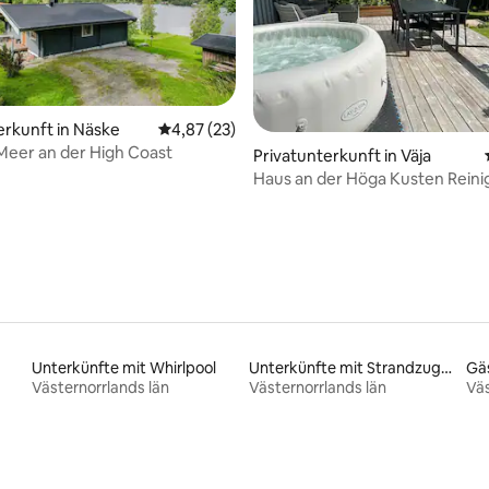
erkunft in Näske
Durchschnittliche Bewertung: 4,87 von 5, 
4,87 (23)
eer an der High Coast
ewertung: 5,0 von 5, 19 Bewertungen
Privatunterkunft in Väja
Haus an der Höga Kusten Rein
Bettwäsche inbegriffen
Unterkünfte mit Whirlpool
Unterkünfte mit Strandzugang
Gä
Västernorrlands län
Västernorrlands län
Väs