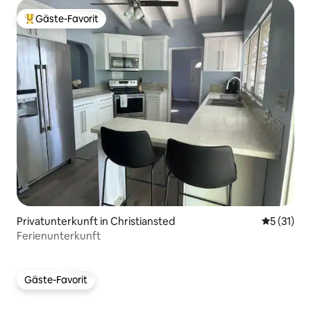
Gäste-Favorit
Beliebter Gäste-Favorit.
Privatunterkunft in Christiansted
Durchschn
5 (31)
Ferienunterkunft
Gäste-Favorit
Gäste-Favorit