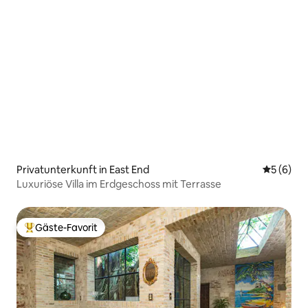
Privatunterkunft in East End
Durchschn
5 (6)
Luxuriöse Villa im Erdgeschoss mit Terrasse
Gäste-Favorit
Beliebter Gäste-Favorit.