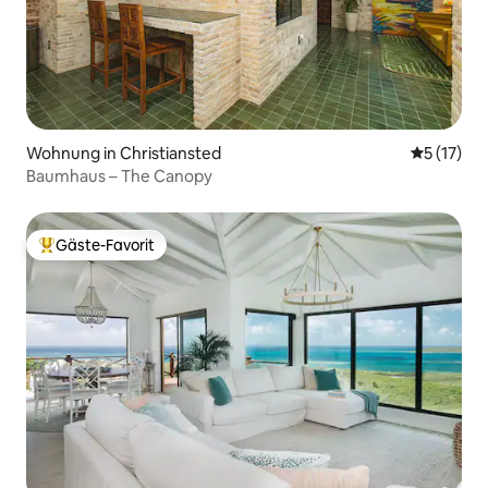
Wohnung in Christiansted
Durchschn
5 (17)
Baumhaus – The Canopy
Gäste-Favorit
Beliebter Gäste-Favorit.