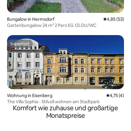
Bungalow in Hermsdorf
Durchschnitt
4,85 (53)
Gartenbungalow 24 m² 2 Pers EG 1Zi.DU/WC
Superhost
Superhost
Wohnung in Eisenberg
Durchschnit
4,75 (4)
The Villa Sophia - Stilvoll wohnen am Stadtpark
Komfort wie zuhause und großartige
Monatspreise