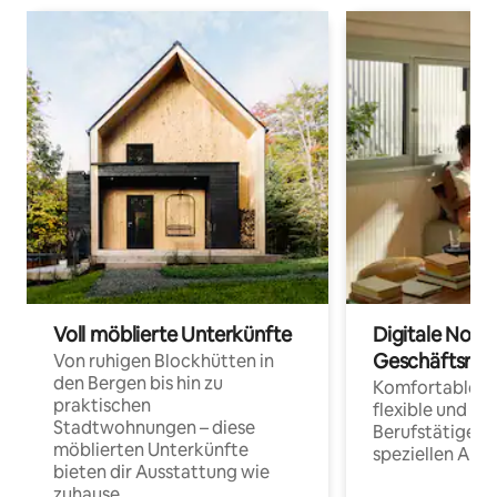
Voll möblierte Unterkünfte
Digitale Noma
Geschäftsrei
Von ruhigen Blockhütten in
den Bergen bis hin zu
Komfortable Un
praktischen
flexible und o
Stadtwohnungen – diese
Berufstätige 
möblierten Unterkünfte
speziellen Arbe
bieten dir Ausstattung wie
zuhause.