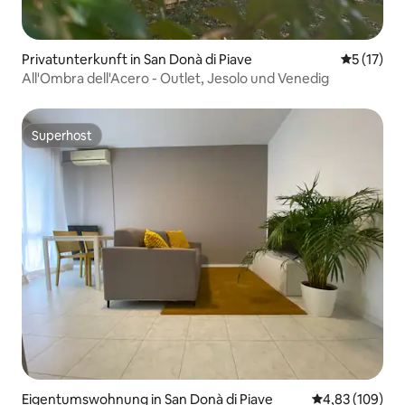
Privatunterkunft in San Donà di Piave
Durchschn
5 (17)
All'Ombra dell'Acero - Outlet, Jesolo und Venedig
Superhost
Superhost
Eigentumswohnung in San Donà di Piave
Durchschnittli
4,83 (109)