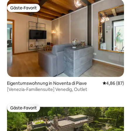
Gäste-Favorit
Gäste-Favorit
Eigentumswohnung in Noventa di Piave
Durchschnittl
4,86 (87)
[Venezia-Familiensuite] Venedig, Outlet
Gäste-Favorit
Gäste-Favorit