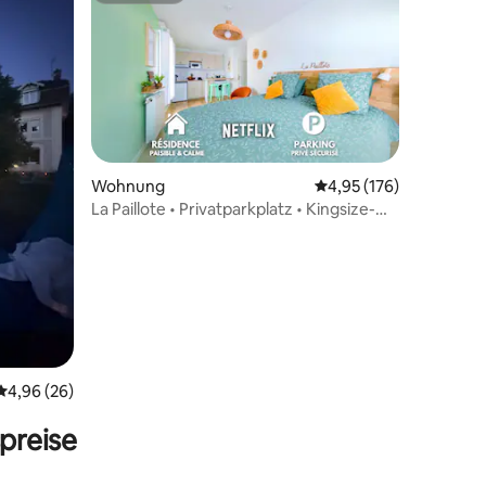
Wohnung
Durchschnittliche Bew
4,95 (176)
La Paillote • Privatparkplatz • Kingsize-
62 Bewertungen
Bett
Durchschnittliche Bewertung: 4,96 von 5, 26 Bewertungen
4,96 (26)
preise