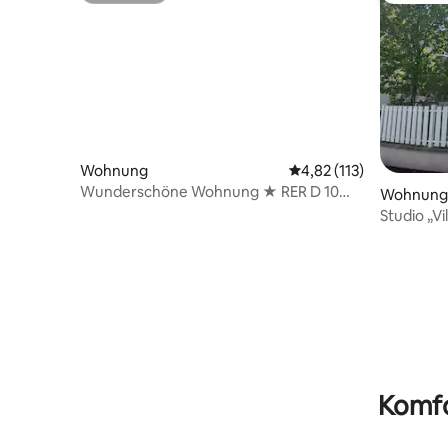
Wohnung
Durchschnittliche Bew
4,82 (113)
Wunderschöne Wohnung ★ RER D 10
Wohnung
Min. entfernt ★ Balkon
Studio „Vi
Komfo