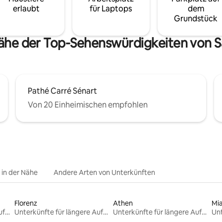
erlaubt
für Laptops
dem
Grundstück
ähe der Top-Sehenswürdigkeiten von S
Pathé Carré Sénart
Von 20 Einheimischen empfohlen
e in der Nähe
Andere Arten von Unterkünften
Florenz
Athen
Mi
Unterkünfte für längere Aufenthalte
Unterkünfte für längere Aufenthalte
Unterkünfte für längere Aufenthalte