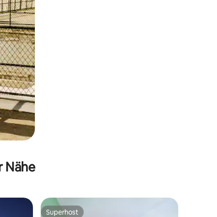
er Nähe
Superhost
Superhost