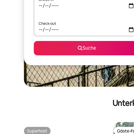
Check-out
Suche
Unterk
Superhost
Gäste-Fa
Superhost
Gäste-Fa