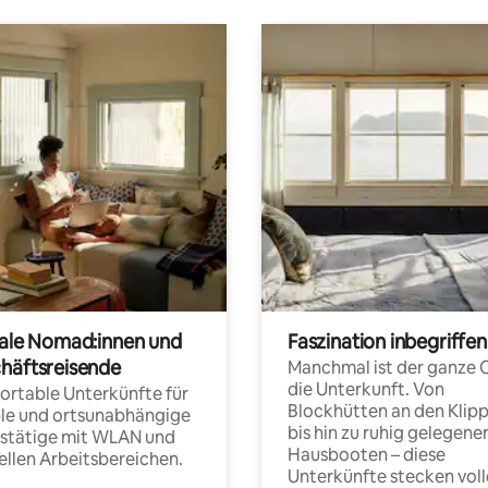
tale Nomad:innen und
Faszination inbegriffen
häftsreisende
Manchmal ist der ganze 
die Unterkunft. Von
rtable Unterkünfte für
Blockhütten an den Klip
ble und ortsunabhängige
bis hin zu ruhig gelegene
fstätige mit WLAN und
Hausbooten – diese
ellen Arbeitsbereichen.
Unterkünfte stecken voll