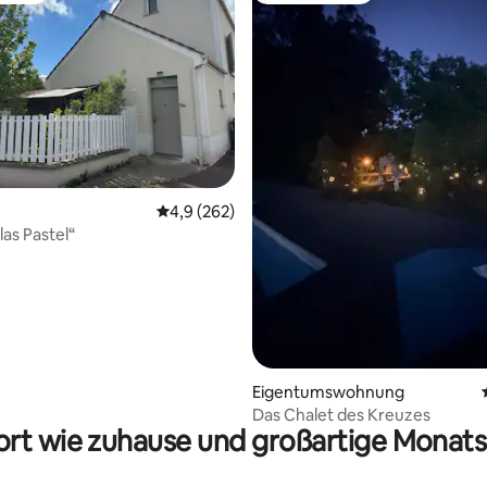
ertung: 4,82 von 5, 113 Bewertungen
Durchschnittliche Bewertung: 4,9 von 5, 2
4,9 (262)
llas Pastel“
Eigentumswohnung
Das Chalet des Kreuzes
rt wie zuhause und großartige Monats