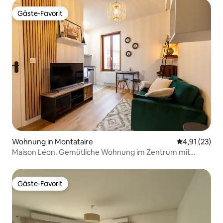
Gäste-Favorit
Gäste-Favorit
Wohnung in Montataire
Durchschnitt
4,91 (23)
Maison Léon. Gemütliche Wohnung im Zentrum mit
Parkplatz
Gäste-Favorit
Gäste-Favorit