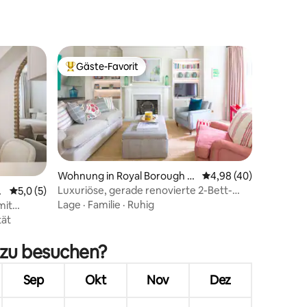
Gäste-Favorit
Beliebter Gäste-Favorit.
Wohnung in Royal Borough o
Durchschnittliche Be
4,98 (40)
f Kensington and Chelsea
Luxuriöse, gerade renovierte 2-Bett-
14 Bewertungen
K
Durchschnittliche Bewertung: 5,0 von 5, 5 Bewertungen
5,0 (5)
Wohnung in Kensington
Lage
·
Familie
·
Ruhig
mit
tät
 zu besuchen?
Sep
Okt
Nov
Dez