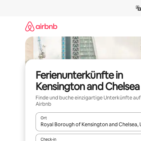
Zu
Inhalten
springen
Ferienunterkünfte in
Kensington and Chelsea
Finde und buche einzigartige Unterkünfte auf
Airbnb
Ort
Wenn Ergebnisse verfügbar sind, navigiere mit d
Check-in