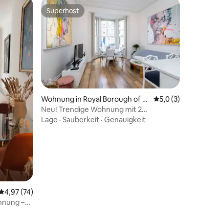
Superhost
Superhost
Wohnung in Royal Borough of K
Durchschnittliche 
5,0 (3)
62 Bewertungen
ensington and Chelsea
Neu! Trendige Wohnung mit 2
Schlafzimmern, 5 Min. zur U-Bahn-
Lage
·
Sauberkeit
·
Genauigkeit
Station Earl’s Court
Durchschnittliche Bewertung: 4,97 von 5, 74 Bewertungen
4,97 (74)
hnung –