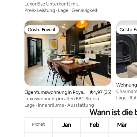
Kensington and Chelsea
Luxuriöse Unterkunft mit
2 Schlafzimmern und 2 Bädern, 3 Min.
Preis-Leistung
·
Lage
·
Genauigkeit
zum Hyde Park | Notting Hill
Gäste-Favorit
Gäste-Fa
Gäste-Favorit
Gäste-Fa
Wohnung i
Kensingt
Charmant
Eigentumswohnung in Royal
Durchschnittliche Bew
4,97 (35)
Kensingt
Lage
·
Ruh
Borough of Kensington and C
Luxuswohnung im alten BBC Studio
helsea
Lage
·
Innenräume
·
Ausstattung
Wann ist die
Monat
Jan
Feb
Mär