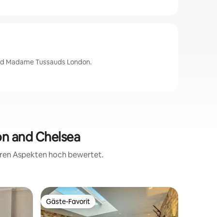
 und Madame Tussauds London.
on and Chelsea
teren Aspekten hoch bewertet.
Wohnung 
Gäste-Favorit
Gäste-F
Gäste-Favorit
Gäste-F
Kensingt
Fabelhaf
Kensingt