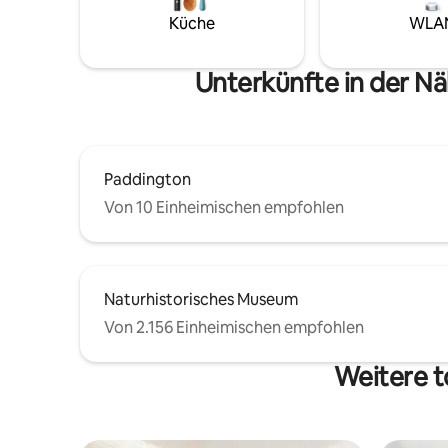
WLAN, ein
die Bahnhöfe South Kensington und
Küche
WLA
Bettwäsc
Sloane Square Bitte drinnen Schuhe
Trockner
ausziehen. Ein perfekter Londoner
auf dem 
Ausgangspunkt für Paare oder auch
Unterkünfte in der N
gezeigt 
auch Alleinreisende.
Paddington
Von 10 Einheimischen empfohlen
Naturhistorisches Museum
Von 2.156 Einheimischen empfohlen
Weitere t