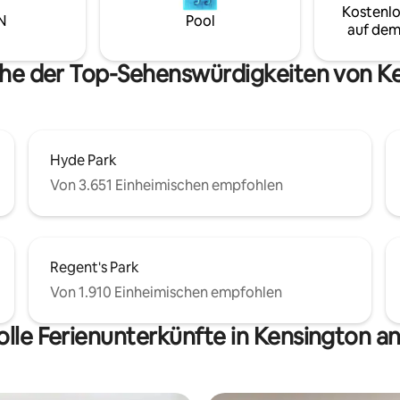
en Arbeitsbereich, luxuriöse
Kostenlo
berühmtesten Viertel Londons
N
Pool
he, eine Waschmaschine/einen
erkunden, dies ist der perfekte
auf dem
 und einen Samsung-Art-TV,
Ausgangspunkt für deinen Aufe
ausgewählte Kunstwerke
Die Wohnung verfügt über ein
ähe der Top-Sehenswürdigkeiten von K
werden.
Zentralheizung.
Hyde Park
Von 3.651 Einheimischen empfohlen
Regent's Park
Von 1.910 Einheimischen empfohlen
olle Ferienunterkünfte in Kensington a