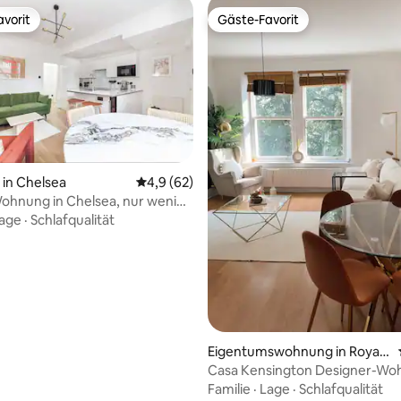
vorit
Gäste-Favorit
vorit
Gäste-Favorit
in Chelsea
Durchschnittliche Bewertung: 4,9 von 5, 
4,9 (62)
ohnung in Chelsea, nur wenige
von der Kings Road entfernt
age
·
Schlafqualität
Eigentumswohnung in Royal
Borough of Kensington and C
Casa Kensington Designer-Wo
helsea
Luxus-Stadtzentrum
Familie
·
Lage
·
Schlafqualität
wertung: 4,91 von 5, 32 Bewertungen