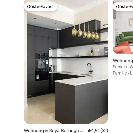
Gäste-Favorit
Gäste-Fa
Gäste-Favorit
Gäste-Fa
Wohnung 
Schicke W
Schritte 
Familie
·
L
Wohnung in Royal Borough of
Durchschnittliche Be
4,91 (32)