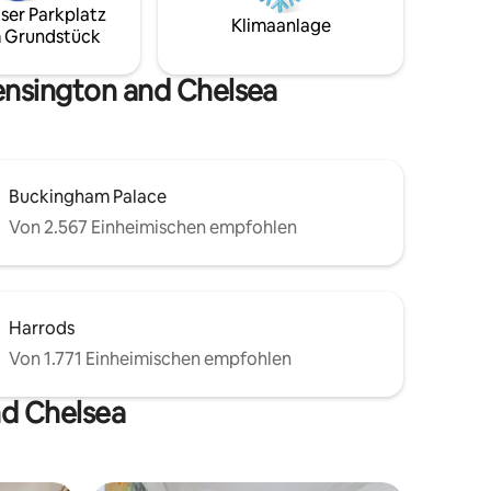
und Carl-Hansen-Möbeln ist es ein
ser Parkplatz
 zu
Klimaanlage
luxuriöser Rückzugsort; ein privates
 Grundstück
Zuhause, das du bitte wie dein eigenes
nthalt.
behandeln sollst.
e Gas-
ensington and Chelsea
Buckingham Palace
Von 2.567 Einheimischen empfohlen
Harrods
Von 1.771 Einheimischen empfohlen
nd Chelsea