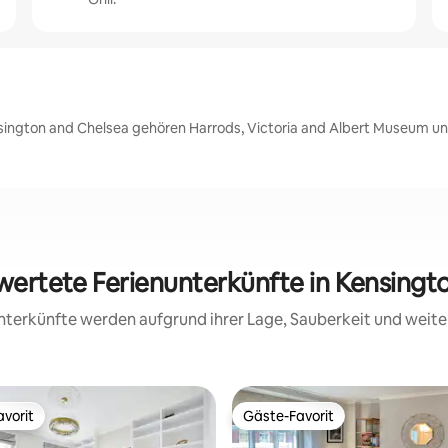
nsington and Chelsea gehören Harrods, Victoria and Albert Museum
ewertete Ferienunterkünfte in Kensingt
 Unterkünfte werden aufgrund ihrer Lage, Sauberkeit und wei
vorit
Gäste-Favorit
vorit
Gäste-Favorit