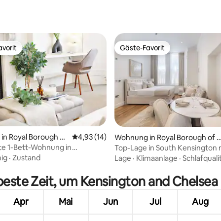
vorit
Gäste-Favorit
vorit
Gäste-Favorit
n Royal Borough of
Durchschnittliche Bewertung: 4,93 von 5, 
4,93 (14)
Wohnung in Royal Borough of 
on and Chelsea
ensington and Chelsea
e 1-Bett-Wohnung in
Top-Lage in South Kensington 
ertung: 4,97 von 5, 35 Bewertungen
on
Klimaanlage
ig
·
Zustand
Lage
·
Klimaanlage
·
Schlafquali
 beste Zeit, um Kensington and Chelsea
Apr
Mai
Jun
Jul
Aug