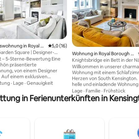
swohnung in Royal B
Durchschnittliche Bewertung: 5,0 von 5, 
5,0 (16)
ertung: 4,96 von 5, 74 Bewertungen
f Kensington and Che
arden Square | Designer-
Wohnung in Royal Borough of
| Superhost
– 5-Sterne-Bewertung Eine
Kensington and Chelsea
Knightsbridge ein Bett in der 
hön präsentierte
Harrods und Chelsea
Willkommen in unserer charm
nung, von einem Designer
Wohnung mit einem Schlafzim
. Auf einem exklusiven
Herzen von South Kensington. Diese
ischen Gartenplatz im
stung
·
Lage
·
Genauigkeit
helle und einladende Wohnung
en Stadtteil Kensington &
zweiten Stock (bitte beachten S
Lage
·
Familie
·
Frühstück
elegen. Eine der
ttung in Ferienunterkünften in Kensin
Aufzug) befindet sich in idealer
rtesten Adressen Londons.
einen kurzen Spaziergang von 
ausgestattete Premium-Küche
Bahn-Station South Kensington
ber Miele-Öfen, einen
und in der Nähe von Harrods,
chrank und eine Insel aus
Knightsbridge und Chelsea. Ega
-Marmor. Gäste erhalten
hier bist, um erstklassig einzuk
enlose Flasche Wein, Wasser,
kulturelle Sehenswürdigkeiten
t über schnelles
besuchen oder einfach nur eini