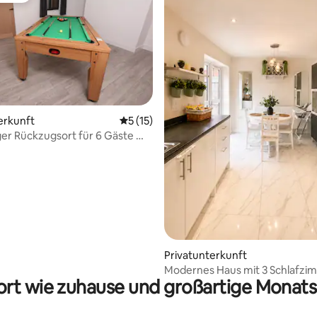
erkunft
Durchschnittliche Bewertung: 5 von 5, 
5 (15)
r Rückzugsort für 6 Gäste mit
ertung: 4,96 von 5, 68 Bewertungen
h
Privatunterkunft
Modernes Haus mit 3 Schlafzi
rt wie zuhause und großartige Monats
Garten | Kostenloser Parkplatz 
Rotherham