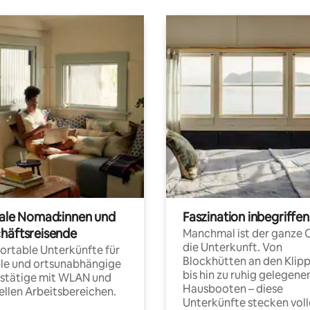
tale Nomad:innen und
Faszination inbegriffen
häftsreisende
Manchmal ist der ganze 
die Unterkunft. Von
rtable Unterkünfte für
Blockhütten an den Klip
ble und ortsunabhängige
bis hin zu ruhig gelegene
fstätige mit WLAN und
Hausbooten – diese
ellen Arbeitsbereichen.
Unterkünfte stecken voll