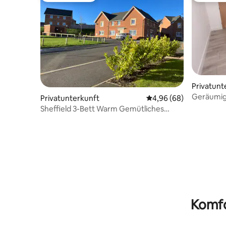
Privatunt
Geräumige
Privatunterkunft
Durchschnittliche Bew
4,96 (68)
Billardtisc
Sheffield 3-Bett Warm Gemütliches
Zuhause
Komfo