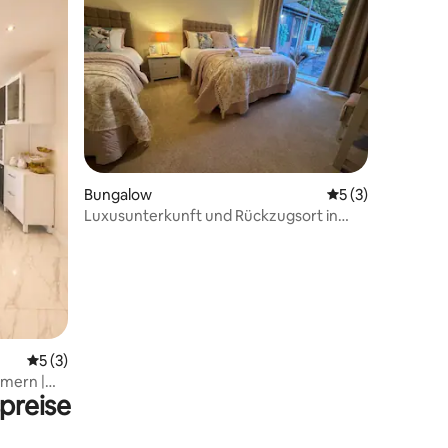
15 Bewertungen
Bungalow
Durchschnittlich
5 (3)
Luxusunterkunft und Rückzugsort in
Northfield.
Durchschnittliche Bewertung: 5 von 5, 3 Bewertungen
5 (3)
mmern |
preise
|