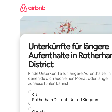
Zu
Inhalten
springen
Unterkünfte für längere
Aufenthalte in Rotherh
District
Finde Unterkünfte für längere Aufenthalte, in
denen du dich auch einen Monat oder länger
zuhause fühlen kannst.
Ort
Wenn Ergebnisse verfügbar sind, navigiere mit d
Check-in