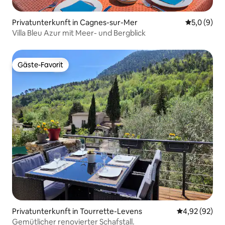
Privatunterkunft in Cagnes-sur-Mer
Durchschni
5,0 (9)
Villa Bleu Azur mit Meer- und Bergblick
Gäste-Favorit
Gäste-Favorit
Privatunterkunft in Tourrette-Levens
Durchschnittl
4,92 (92)
Gemütlicher renovierter Schafstall.