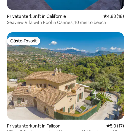
Privatunterkunft in Californie
Durchschnitt
4,83 (18)
Seaview Villa with Pool in Cannes, 10 min to beach
Gäste-Favorit
Gäste-Favorit
Privatunterkunft in Falicon
Durchschnit
5,0 (17)