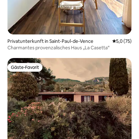
Privatunterkunft in Saint-Paul-de-Vence
Durchschnit
5,0 (75)
Charmantes provenzalisches Haus „La Casetta“
Gäste-Favorit
Gäste-Favorit