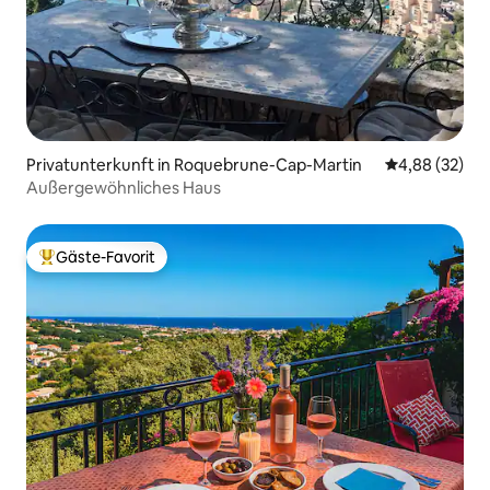
Privatunterkunft in Roquebrune-Cap-Martin
Durchschnittl
4,88 (32)
Außergewöhnliches Haus
Gäste-Favorit
Beliebter Gäste-Favorit.