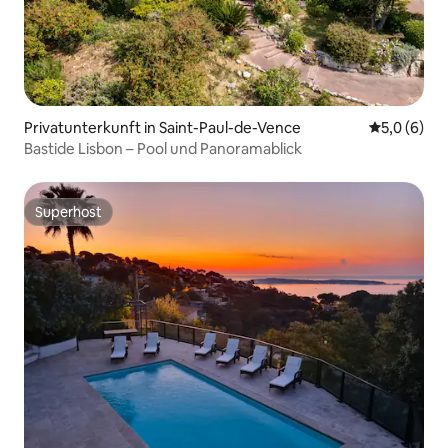
Privatunterkunft in Saint-Paul-de-Vence
Durchschni
5,0 (6)
Bastide Lisbon – Pool und Panoramablick
Superhost
Superhost