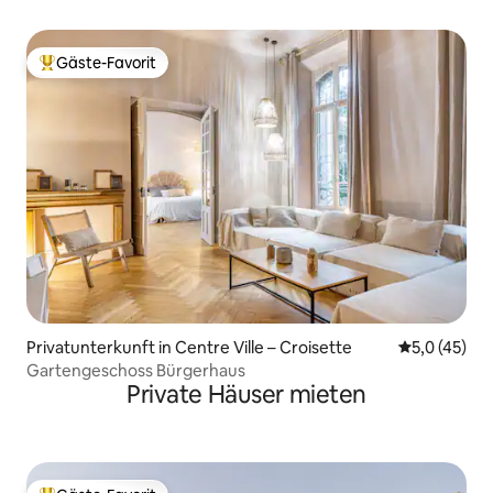
Gäste-Favorit
Beliebter Gäste-Favorit.
Privatunterkunft in Centre Ville – Croisette
Durchschnit
5,0 (45)
Gartengeschoss Bürgerhaus
Private Häuser mieten