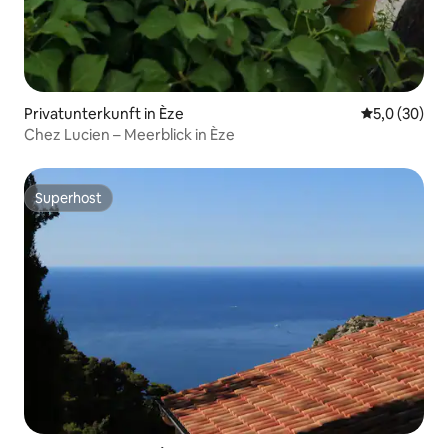
Privatunterkunft in Èze
Durchschnit
5,0 (30)
Chez Lucien – Meerblick in Èze
Superhost
Superhost