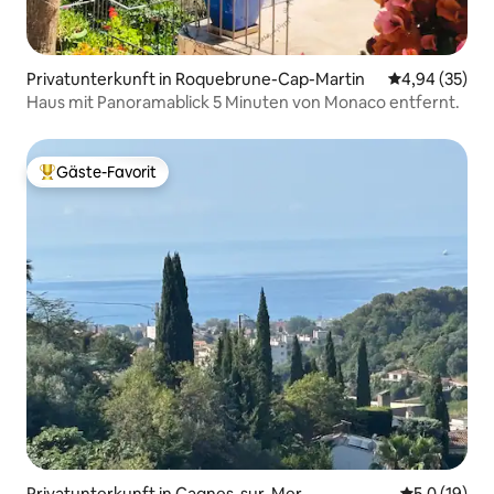
Privatunterkunft in Roquebrune-Cap-Martin
Durchschnittl
4,94 (35)
Haus mit Panoramablick 5 Minuten von Monaco entfernt.
Gäste-Favorit
Beliebter Gäste-Favorit.
Privatunterkunft in Cagnes-sur-Mer
Durchschnit
5,0 (19)