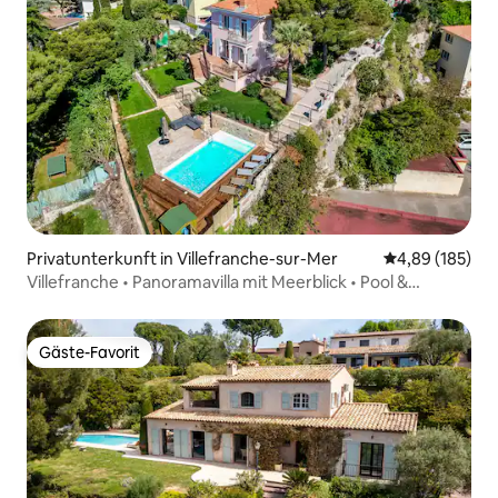
Privatunterkunft in Villefranche-sur-Mer
Durchschnittli
4,89 (185)
Villefranche • Panoramavilla mit Meerblick • Pool &
Klimaanlage
Gäste-Favorit
Gäste-Favorit