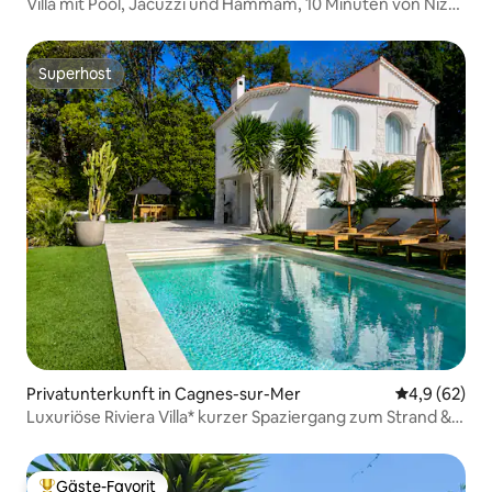
Villa mit Pool, Jacuzzi und Hammam, 10 Minuten von Nizza
entfernt
Superhost
Superhost
Privatunterkunft in Cagnes-sur-Mer
Durchschnitt
4,9 (62)
Luxuriöse Riviera Villa* kurzer Spaziergang zum Strand &
Zentrum
Gäste-Favorit