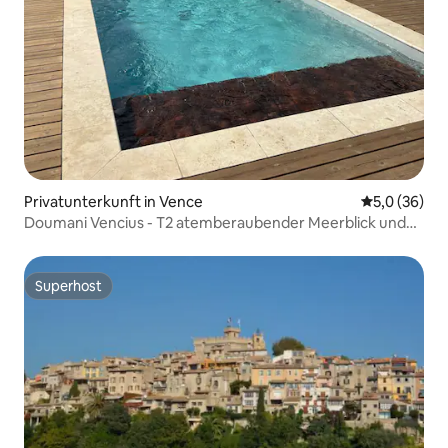
Privatunterkunft in Vence
Durchschnit
5,0 (36)
Doumani Vencius - T2 atemberaubender Meerblick und
Pool
Superhost
Superhost