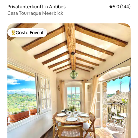
Privatunterkunft in Antibes
Durchschnitt
5,0 (144)
Casa Tourraque Meerblick
Gäste-Favorit
Beliebter Gäste-Favorit.