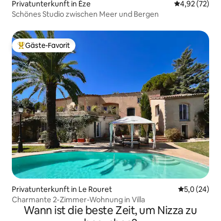
Privatunterkunft in Èze
Durchschnitt
4,92 (72)
Schönes Studio zwischen Meer und Bergen
Gäste-Favorit
Beliebter Gäste-Favorit.
Privatunterkunft in Le Rouret
Durchschnit
5,0 (24)
Charmante 2-Zimmer-Wohnung in Villa
Wann ist die beste Zeit, um Nizza zu