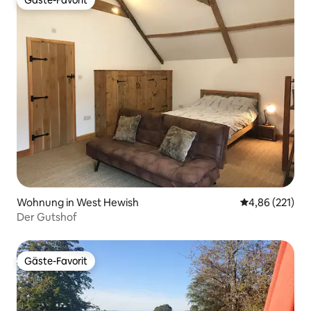
Gäste-Favorit
Gäste-Favorit
Wohnung in West Hewish
Durchschnittl
4,86 (221)
Der Gutshof
Gäste-Favorit
Gäste-Favorit