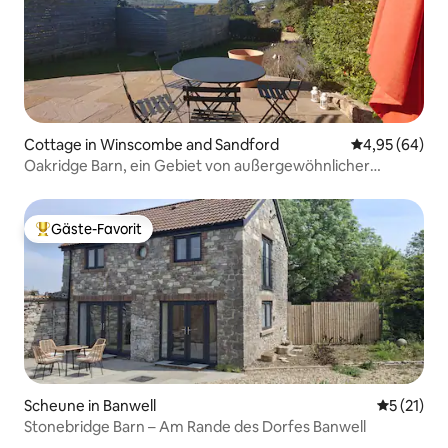
Cottage in Winscombe and Sandford
Durchschnittl
4,95 (64)
Oakridge Barn, ein Gebiet von außergewöhnlicher
natürlicher Schönheit
Gäste-Favorit
Beliebter Gäste-Favorit.
Scheune in Banwell
Durchschn
5 (21)
Stonebridge Barn – Am Rande des Dorfes Banwell