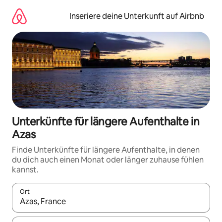
Zu
Inhalten
Inseriere deine Unterkunft auf Airbnb
springen
Unterkünfte für längere Aufenthalte in
Azas
Finde Unterkünfte für längere Aufenthalte, in denen
du dich auch einen Monat oder länger zuhause fühlen
kannst.
Ort
Wenn Ergebnisse verfügbar sind, navigiere mit den Pfeiltaste