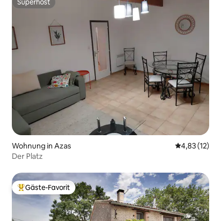
Superhost
Superhost
Wohnung in Azas
Durchschnitt
4,83 (12)
Der Platz
Gäste-Favorit
Beliebter Gäste-Favorit.