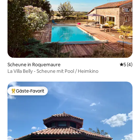
Scheune in Roquemaure
Durchsch
5 (4)
La Villa Belly - Scheune mit Pool / Heimkino
Gäste-Favorit
Beliebter Gäste-Favorit.