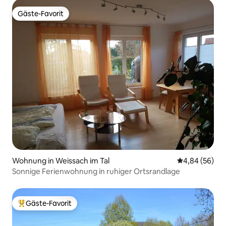
Gäste-Favorit
Gäste-Favorit
Wohnung in Weissach im Tal
Durchschnittl
4,84 (56)
Sonnige Ferienwohnung in ruhiger Ortsrandlage
Gäste-Favorit
Beliebter Gäste-Favorit.