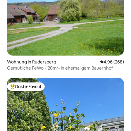
Wohnung in Rudersberg
Durchschnittli
4,96 (268)
Gemütliche FeWo -120m²- in ehemaligem Bauernhof
Gäste-Favorit
Beliebter Gäste-Favorit.