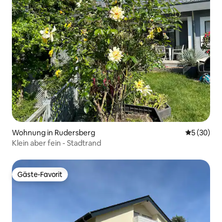
Wohnung in Rudersberg
Durchschni
5 (30)
Klein aber fein - Stadtrand
Gäste-Favorit
Gäste-Favorit