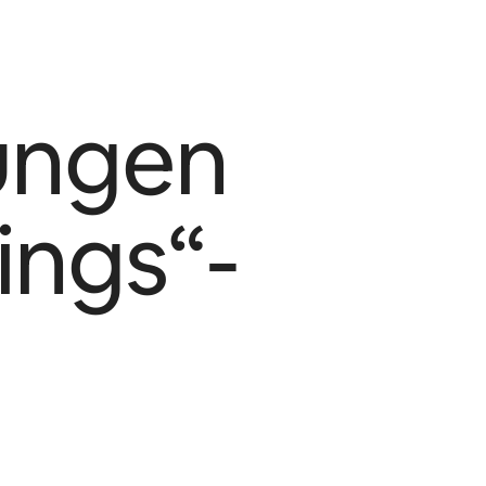
ungen
ings“-