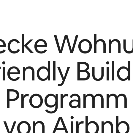
ecke Wohn
riendly Build
Programm
von Airbnb