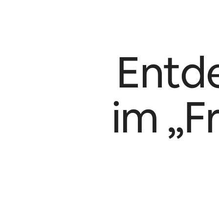
Entd
im „F