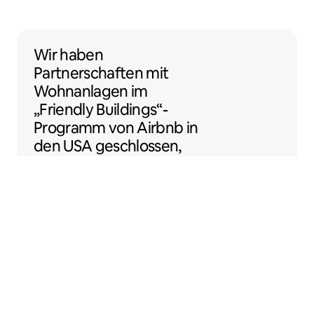
Wir haben Partnerschaften mit Wohnanlage
Wir haben
Partnerschaften
mit
Wohnanlagen
im
„Friendly Buildings“-
Programm von Airbnb in
den USA geschlossen,
damit du noch einfacher
als Gastgeber:in loslegen
kannst.
Sentral Apartments
Denver, Colorado, USA