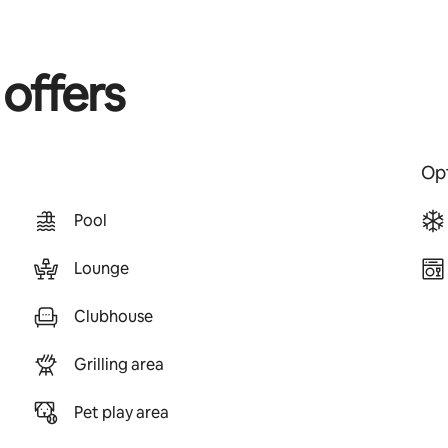
 offers
Opt
Pool
Lounge
Clubhouse
Grilling area
Pet play area