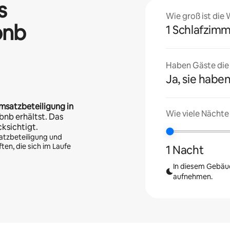
s
Wie groß ist die
bnb
1 Schlafzim
Haben Gäste die U
Ja, sie haben
msatzbeteiligung in
Wie viele Nächte
bnb erhältst. Das
cksichtigt.
atzbeteiligung und
en, die sich im Laufe
1 Nacht
In diesem Gebäud
aufnehmen.