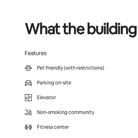
What the building
Features
Pet friendly (with restrictions)
Parking on-site
Elevator
Non-smoking community
Fitness center