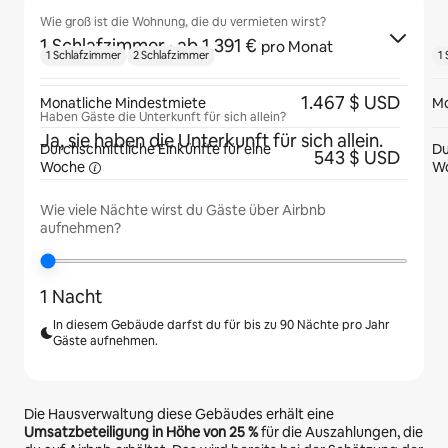
Wie groß ist die Wohnung, die du vermieten wirst?
1 Schlafzimmer
· ab 1.391 €
pro Monat
1 Schlafzimmer
2 Schlafzimmer
1
1.467 $ USD
Monatliche Mindestmiete
Mo
Haben Gäste die Unterkunft für sich allein?
Ja, sie haben die Unterkunft für sich allein.
Durchschnittliche Einkünfte für eine
Du
543 $ USD
Woche
W
Wie viele Nächte wirst du Gäste über Airbnb
aufnehmen?
1 Nacht
In diesem Gebäude darfst du für bis zu 90 Nächte pro Jahr
Gäste aufnehmen.
Die Hausverwaltung diese Gebäudes erhält eine
Umsatzbeteiligung in Höhe von
25 %
für die Auszahlungen, die