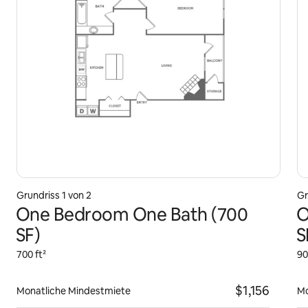
Grundriss 1 von 2
Gr
One Bedroom One Bath (700
O
SF)
S
700 ft²
90
$1,156
Monatliche Mindestmiete
Mo