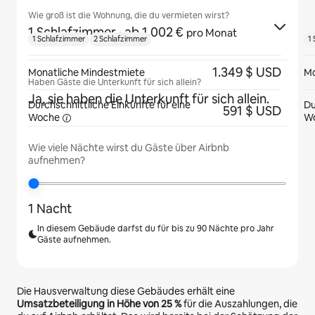
Wie groß ist die Wohnung, die du vermieten wirst?
1 Schlafzimmer
· ab 1.002 €
pro Monat
1 Schlafzimmer
2 Schlafzimmer
1
1.349 $ USD
Monatliche Mindestmiete
Mo
Haben Gäste die Unterkunft für sich allein?
Ja, sie haben die Unterkunft für sich allein.
Durchschnittliche Einkünfte für eine
Du
591 $ USD
Woche
W
Wie viele Nächte wirst du Gäste über Airbnb
aufnehmen?
1 Nacht
In diesem Gebäude darfst du für bis zu 90 Nächte pro Jahr
Gäste aufnehmen.
Die Hausverwaltung diese Gebäudes erhält eine
Umsatzbeteiligung in Höhe von
25 %
für die Auszahlungen, die