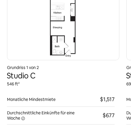
Grundriss 1 von 2
Gr
Studio C
S
546 ft²
69
$1,517
Monatliche Mindestmiete
Mo
Durchschnittliche Einkünfte für eine
Du
$677
Woche
W