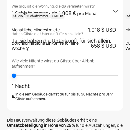
Wie groß ist die Wohnung, die du vermieten wirst?
1 Schlafzimmer
· ab 1.808 €
pro Monat
Studio
1 Schlafzimmer
+ MEHR
S
1.018 $ USD
Monatliche Mindestmiete
Mo
Haben Gäste die Unterkunft für sich allein?
Ja, sie haben die Unterkunft für sich allein.
Durchschnittliche Einkünfte für eine
Du
658 $ USD
Woche
W
Wie viele Nächte wirst du Gäste über Airbnb
aufnehmen?
1 Nacht
In diesem Gebäude darfst du für bis zu 90 Nächte pro Jahr
Gäste aufnehmen.
Die Hausverwaltung diese Gebäudes erhält eine
Umsatzbeteiligung in Höhe von
25 %
für die Auszahlungen, die