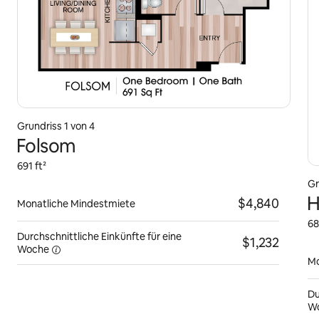
Grundriss 1 von 4
Folsom
691 ft²
Gr
H
$4,840
Monatliche Mindestmiete
68
Durchschnittliche Einkünfte für eine
$1,232
Woche
Mo
Du
W