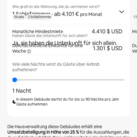
Wie groß ist die Wohnung, die du vermieten wirst?
1 Schlafzimmer
· ab 4.101 €
pro Monat
Studio
2 Schlafzimmer
1
4.410 $ USD
Monatliche Mindestmiete
Mo
Haben Gäste die Unterkunft für sich allein?
Ja, sie haben die Unterkunft für sich allein.
Durchschnittliche Einkünfte für eine
Du
1.301 $ USD
Woche
W
Wie viele Nächte wirst du Gäste über Airbnb
aufnehmen?
1 Nacht
In diesem Gebäude darfst du für bis zu 90 Nächte pro Jahr
Gäste aufnehmen.
Die Hausverwaltung diese Gebäudes erhält eine
Umsatzbeteiligung in Höhe von
25 %
für die Auszahlungen, die