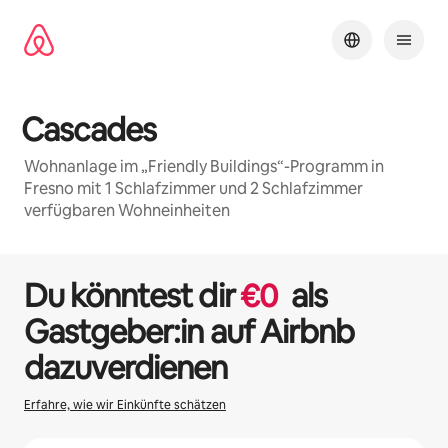
Zu
Inhalten
springen
Cascades
Wohnanlage im „Friendly Buildings“-Programm in
Fresno mit 1 Schlafzimmer und 2 Schlafzimmer
verfügbaren Wohneinheiten
1 / 48
0 von 0 Artikeln
Du könntest dir
€
0
als
Gastgeber:in auf Airbnb
dazuverdienen
Erfahre, wie wir Einkünfte schätzen